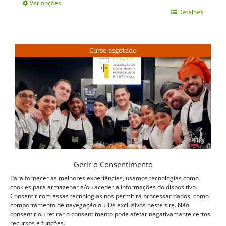
Ver opções
Detalhes
This
product
has
Curso esgotado
multiple
variants.
The
options
may
be
chosen
Gerir o Consentimento
on
Para fornecer as melhores experiências, usamos tecnologias como
cookies para armazenar e/ou aceder a informações do dispositivo.
the
Consentir com essas tecnologias nos permitirá processar dados, como
comportamento de navegação ou IDs exclusivos neste site. Não
product
consentir ou retirar o consentimento pode afetar negativamante certos
recursos e funções.
page