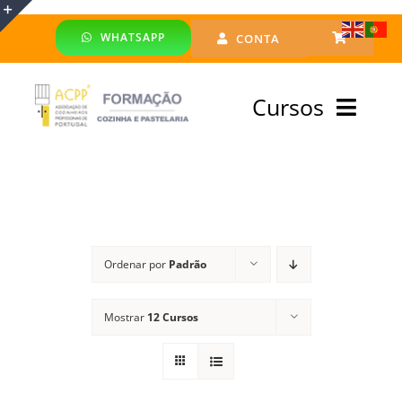
Skip
WHATSAPP
CONTA
to
Toggle
content
Sliding
Cursos
Bar
Area
Bolsa Formadores
Cursos Profissionais
Ordenar por
Padrão
Especialização
Mostrar
12 Cursos
Financiado
Emprego