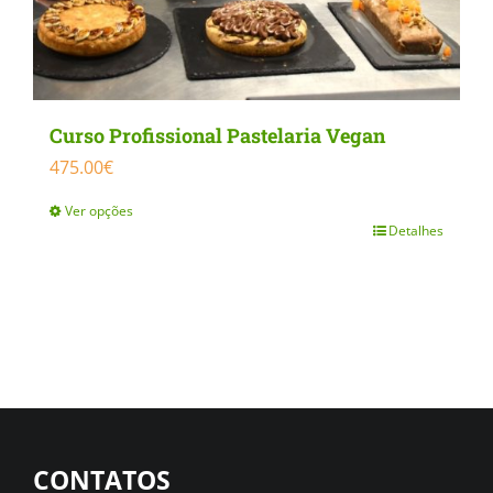
Curso Profissional Pastelaria Vegan
475.00
€
Ver opções
Detalhes
This
product
has
multiple
variants.
The
options
CONTATOS
may