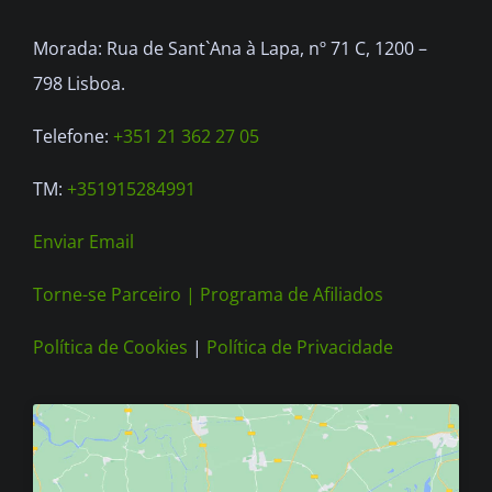
be
Morada: Rua de Sant`Ana à Lapa, nº 71 C, 1200 –
chosen
798 Lisboa.
on
the
Telefone:
+351 21 362 27 05
product
TM:
+351915284991
page
Enviar Email
Torne-se Parceiro |
Programa de Afiliados
Política de Cookies
|
Política de Privacidade