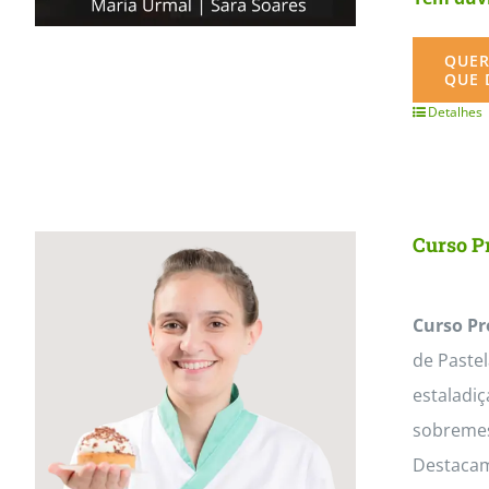
QUER
QUE 
Detalhes
Curso Pr
Curso Pr
de Paste
estaladiç
sobremesa
Destacam