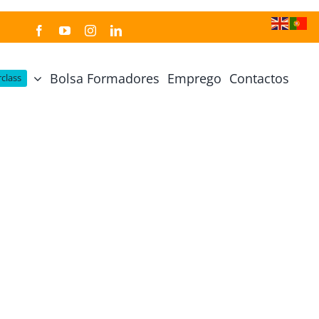
Bolsa Formadores
Emprego
Contactos
class
Cozinha Japonesa
Cursos Práticos
Profissional de Cozinha Japonesa
Curso Prático Cozinha
Profissional de Sushi
Curso Prático Pastelaria
Curso Sushi Omakase
Curso Cozinha Portuguesa
Curso Sushi Decorativo
Curso Petiscos Portugueses
Curso Washoku – Ichiju Sansai
Curso Prático de Sushi
Curso Street food, Dumplings e Udon
Curso Prático Ramen
r
Curso Sushi Criativo