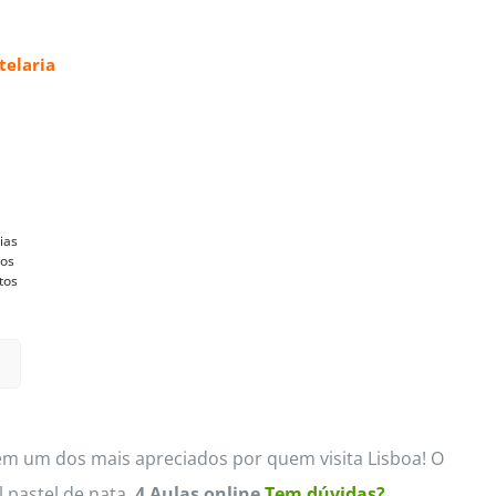
elaria
ias
vos
tos
m um dos mais apreciados por quem visita Lisboa! O
 pastel de nata.
4 Aulas online
Tem dúvidas?