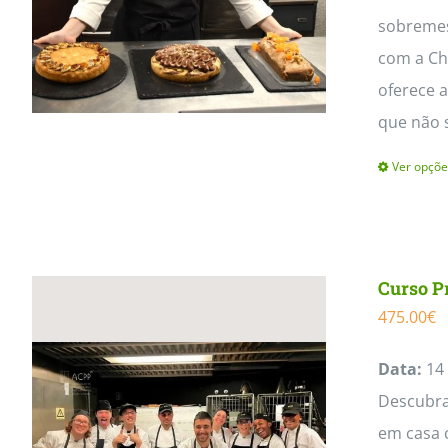
sobremes
com a Che
oferece a
que não 
Ver opçõe
Curso P
475.00
€
Data:
14 
Descubra 
em casa 