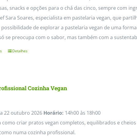
as, snacks e opções para o chá das cinco, sempre com ing
f Sara Soares, especialista em pastelaria vegan, que partil
 possibilidade de explorar a pastelaria vegan de uma form
só se preocupa com o sabor, mas também com a sustentabil
s
Detalhes
This
product
has
multiple
rofissional Cozinha Vegan
variants.
The
options
a 22 outubro 2026
Horário:
14h00 às 18h00
may
como criar pratos vegan completos, equilibrados e cheios 
be
como numa cozinha profissional.