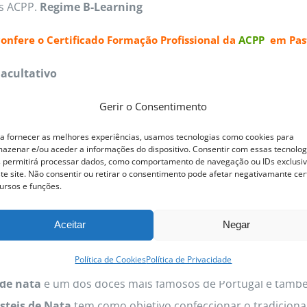
as ACPP.
Regime B-Learning
confere o
Certificado Formação Profissional da
ACPP
em Past
Facultativo
Gerir o Consentimento
O SER INFORMADO ASSIM
DISPONÍVEL
a fornecer as melhores experiências, usamos tecnologias como cookies para
azenar e/ou aceder a informações do dispositivo. Consentir com essas tecnolog
 permitirá processar dados, como comportamento de navegação ou IDs exclusi
te site. Não consentir ou retirar o consentimento pode afetar negativamante cer
ursos e funções.
Aceitar
Negar
steis de Nata
Política de Cookies
Política de Privacidade
 de nata
é um dos doces mais famosos de Portugal e també
steis de Nata
tem como objetivo confeccionar o tradicional