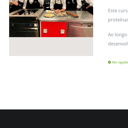
Este cur
proteínas
Ao longo 
desenvol
Ver opçõe