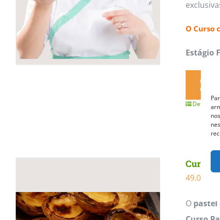
exclusiv
O Curso 
Estágio 
QUER
QUE 
Par
Detalhes
arm
nos
nes
rec
Curso Pa
49.00
€
O
pastel
Curso Pa