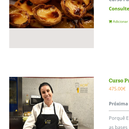
Consulte
Adicionar
Curso Pr
475.00
€
Próxima 
Porquê E
as bases 