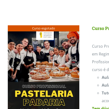
Curso Pr
Curso esgotado
Curso Pro
em Regim
Profissio
curso é 
Aul
Aul
Tut
aco
Tem dúvi