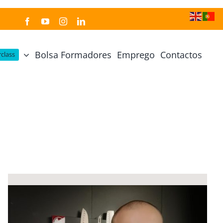
Bolsa Formadores
Emprego
Contactos
class
Cozinha Japonesa
Cursos Práticos
Profissional de Cozinha Japonesa
Curso Prático Cozinha
Profissional de Sushi
Curso Prático Pastelaria
Curso Sushi Omakase
Curso Cozinha Portuguesa
Curso Sushi Decorativo
Curso Petiscos Portugueses
Curso Washoku – Ichiju Sansai
Curso Prático de Sushi
Curso Street food, Dumplings e Udon
Curso Prático Ramen
r
Curso Sushi Criativo