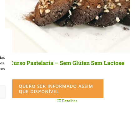
ias
Curso Pastelaria – Sem Glúten Sem Lactose
vos
tos
QUERO SER INFORMADO ASSIM
QUE DISPONÍVEL
Detalhes