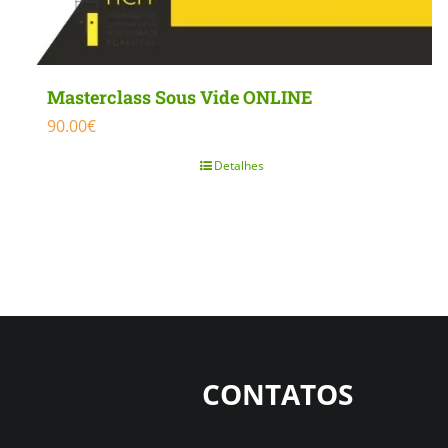
Masterclass Sous Vide ONLINE
90.00
€
Detalhes
CONTATOS