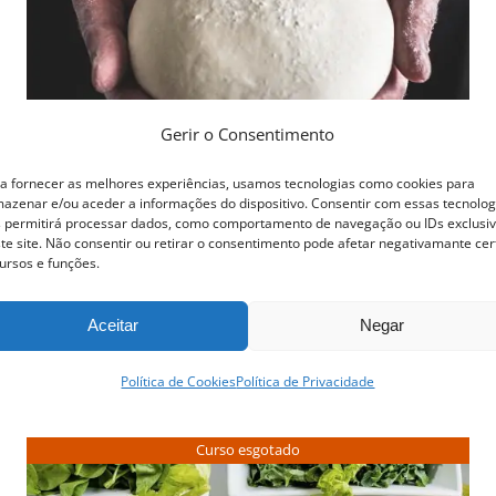
Gerir o Consentimento
a fornecer as melhores experiências, usamos tecnologias como cookies para
azenar e/ou aceder a informações do dispositivo. Consentir com essas tecnolog
Curso Padaria Biológica
 permitirá processar dados, como comportamento de navegação ou IDs exclusi
te site. Não consentir ou retirar o consentimento pode afetar negativamante cer
ursos e funções.
QUERO SER INFORMADO ASSIM
QUE DISPONÍVEL
Aceitar
Negar
Detalhes
Política de Cookies
Política de Privacidade
Curso esgotado