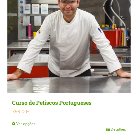
Curso de Petiscos Portugueses
399.00
€
Ver opções
Detalhes
This