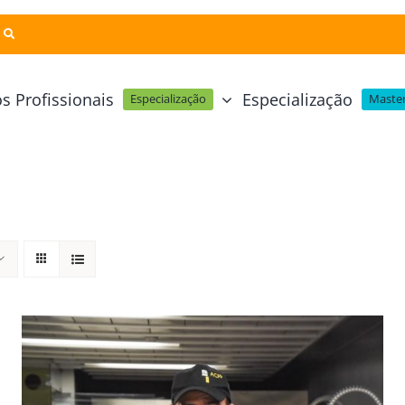
s Profissionais
Especialização
Especialização
Master
Pastelaria e Padaria
Online
Cursos Técnicos
Profissional Pastelaria Vegan
zinha Online
Cozinha Molecular
Profissional de Pastelaria
Técnicas de Empratamento
telaria Online
Pastelaria Tradicional Portuguesa
Técnicas de Chocolate
Profissional Padaria
inha e Pastelaria Online
Mesa e Bar
Profissional Pastelaria e Padaria
e Nata Online
Curso Intensivo de Mesa e Ba