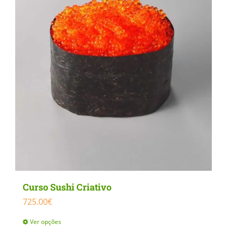
may
be
chosen
on
the
product
page
Curso Sushi Criativo
725.00
€
Ver opções