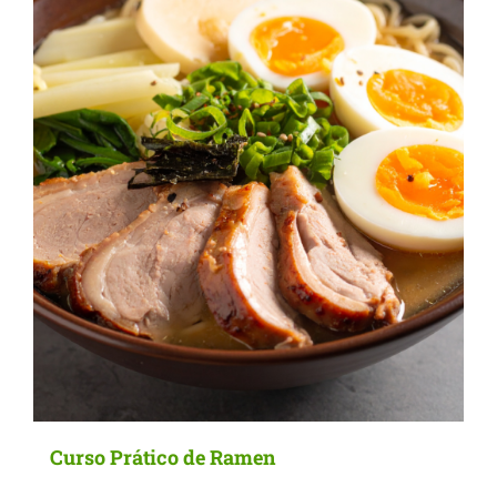
options
may
be
chosen
on
the
product
page
Curso Prático de Ramen