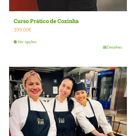
Curso Prático de Cozinha
399.00
€
Ver opções
Detalhes
This
product
has
multiple
variants.
The
options
may
be