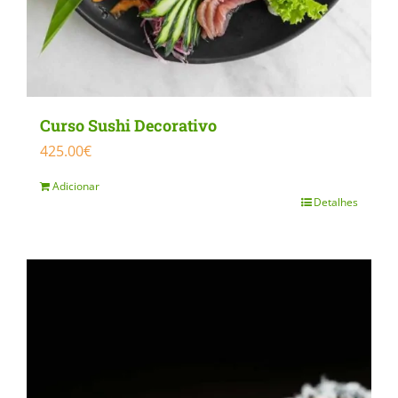
Curso Sushi Decorativo
425.00
€
Adicionar
Detalhes