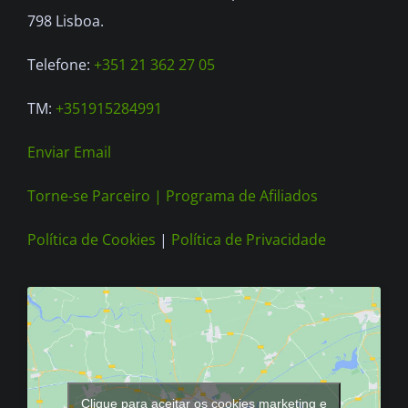
product
798 Lisboa.
page
Telefone:
+351 21 362 27 05
TM:
+351915284991
Enviar Email
Torne-se Parceiro |
Programa de Afiliados
Política de Cookies
|
Política de Privacidade
Clique para aceitar os cookies marketing e