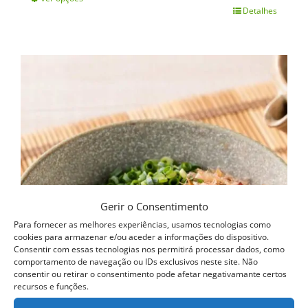
Detalhes
This
product
has
multiple
variants.
The
options
may
be
Gerir o Consentimento
chosen
Para fornecer as melhores experiências, usamos tecnologias como
on
cookies para armazenar e/ou aceder a informações do dispositivo.
Consentir com essas tecnologias nos permitirá processar dados, como
the
comportamento de navegação ou IDs exclusivos neste site. Não
consentir ou retirar o consentimento pode afetar negativamante certos
product
recursos e funções.
page