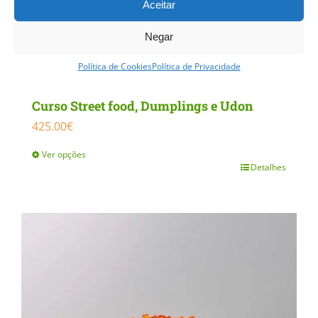
Aceitar
Negar
Política de Cookies
Política de Privacidade
Curso Street food, Dumplings e Udon
425.00
€
Ver opções
Detalhes
This
product
has
multiple
variants.
The
options