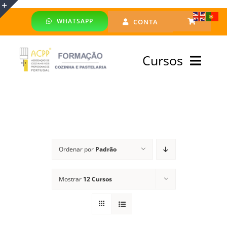
Skip
WHATSAPP
CONTA
to
Toggle
content
Sliding
Cursos
Bar
Area
Bolsa Formadores
Cursos Profissionais
Ordenar por
Padrão
Especialização
Mostrar
12 Cursos
Financiado
Emprego