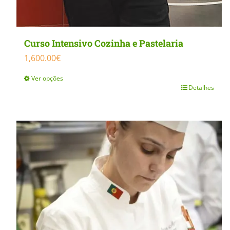
Curso Intensivo Cozinha e Pastelaria
1,600.00
€
Ver opções
Detalhes
This
product
has
multiple
variants.
The
options
may
be