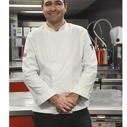
MasterClass
Macarons