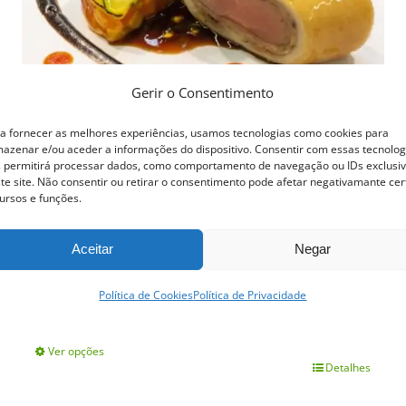
Gerir o Consentimento
a fornecer as melhores experiências, usamos tecnologias como cookies para
azenar e/ou aceder a informações do dispositivo. Consentir com essas tecnolog
 permitirá processar dados, como comportamento de navegação ou IDs exclusi
te site. Não consentir ou retirar o consentimento pode afetar negativamante cer
ursos e funções.
Aceitar
Negar
Curso Novas Técnicas de Cozinha
Política de Cookies
Política de Privacidade
399.00
€
Ver opções
Detalhes
This
product