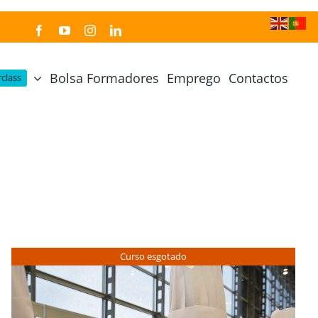
Bolsa Formadores
Emprego
Contactos
class
Cozinha Japonesa
Cursos Práticos
Profissional de Cozinha Japonesa
Curso Prático Cozinha
Profissional de Sushi
Curso Prático Pastelaria
Curso Sushi Omakase
Curso Cozinha Portuguesa
Curso Sushi Decorativo
Curso Petiscos Portugueses
Curso esgotado
Curso Washoku – Ichiju Sansai
Curso Prático de Sushi
Curso Street food, Dumplings e Udon
Curso Prático Ramen
r
Curso Sushi Criativo