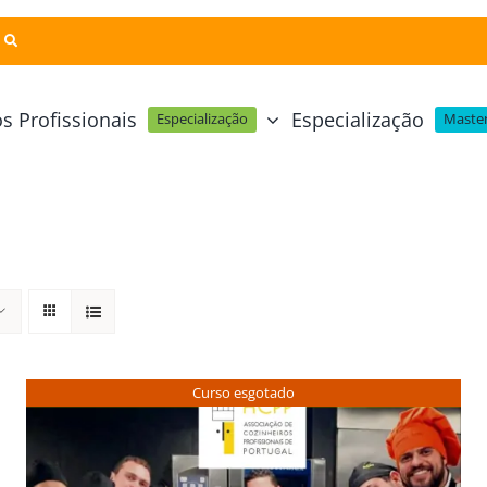
s Profissionais
Especialização
Especialização
Master
Pastelaria e Padaria
Online
Cursos Técnicos
Profissional Pastelaria Vegan
zinha Online
Cozinha Molecular
Profissional de Pastelaria
Técnicas de Empratamento
telaria Online
Pastelaria Tradicional Portuguesa
Técnicas de Chocolate
Profissional Padaria
inha e Pastelaria Online
Mesa e Bar
Curso esgotado
Profissional Pastelaria e Padaria
e Nata Online
Curso Intensivo de Mesa e Ba