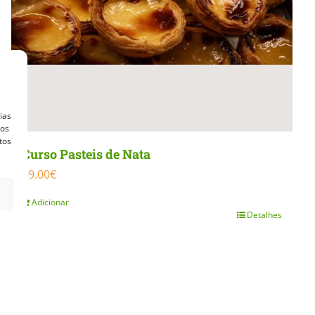
ias
vos
tos
Curso Pasteis de Nata
49.00
€
Adicionar
Detalhes