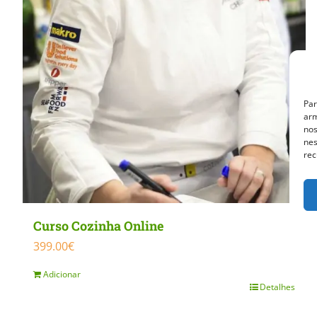
chosen
on
the
product
page
Par
arm
nos
nes
rec
Curso Cozinha Online
399.00
€
Adicionar
Detalhes