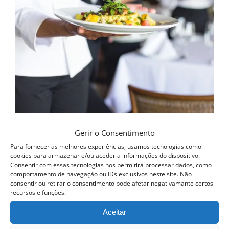
be
chosen
on
the
product
page
Curso Intensivo de Mesa e Bar
Gerir o Consentimento
Para fornecer as melhores experiências, usamos tecnologias como
cookies para armazenar e/ou aceder a informações do dispositivo.
Consentir com essas tecnologias nos permitirá processar dados, como
QUERO SER INFORMADO ASSIM
comportamento de navegação ou IDs exclusivos neste site. Não
QUE DISPONÍVEL
consentir ou retirar o consentimento pode afetar negativamante certos
Detalhes
recursos e funções.
Aceitar