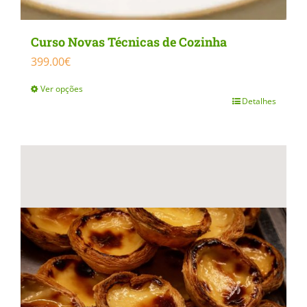
Curso Novas Técnicas de Cozinha
399.00
€
Ver opções
Detalhes
This
product
has
multiple
variants.
The
options
may
be
chosen