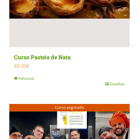
on
the
product
page
Curso Pasteis de Nata
49.00
€
Adicionar
Detalhes
Curso esgotado