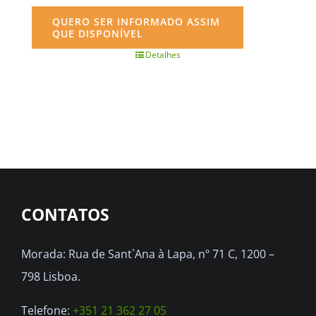
QUERO SER INFORMADO ASSIM
QUE DISPONÍVEL
Detalhes
CONTATOS
Morada: Rua de Sant`Ana à Lapa, nº 71 C, 1200 –
798 Lisboa.
Telefone:
+351 21 362 27 05