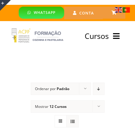
Skip
WHATSAPP
CONTA
to
Toggle
content
Sliding
Cursos
Bar
Area
Bolsa Formadores
Cursos Profissionais
Ordenar por
Padrão
Especialização
Mostrar
12 Cursos
Financiado
Emprego