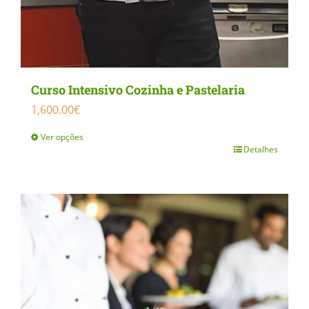
Curso Intensivo Cozinha e Pastelaria
1,600.00
€
Ver opções
Detalhes
This
product
has
multiple
variants.
The
options
may