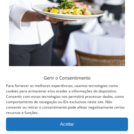
be
chosen
on
the
product
page
Curso Intensivo de Mesa e Bar
Gerir o Consentimento
Para fornecer as melhores experiências, usamos tecnologias como
cookies para armazenar e/ou aceder a informações do dispositivo.
Consentir com essas tecnologias nos permitirá processar dados, como
QUERO SER INFORMADO ASSIM
comportamento de navegação ou IDs exclusivos neste site. Não
QUE DISPONÍVEL
consentir ou retirar o consentimento pode afetar negativamante certos
Detalhes
recursos e funções.
Aceitar