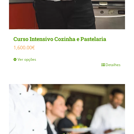
Curso Intensivo Cozinha e Pastelaria
1,600.00
€
Ver opções
Detalhes
This
product
has
multiple
variants.
The
options
may