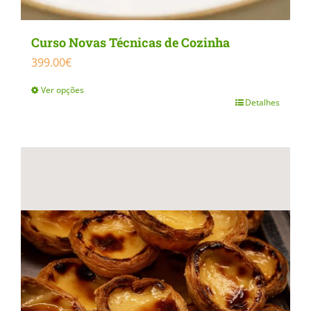
Curso Novas Técnicas de Cozinha
399.00
€
Ver opções
Detalhes
This
product
has
multiple
variants.
The
options
may
be
chosen