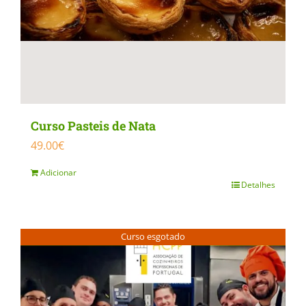
on
the
product
page
Curso Pasteis de Nata
49.00
€
Adicionar
Detalhes
Curso esgotado