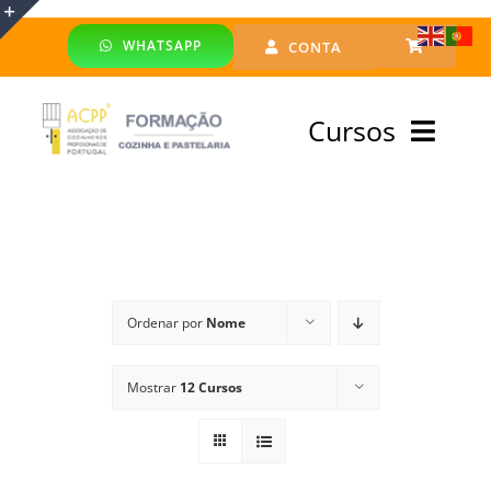
Skip
WHATSAPP
CONTA
to
Toggle
content
Sliding
Cursos
Bar
Area
Bolsa Formadores
Cursos Profissionais
Ordenar por
Nome
Especialização
Mostrar
12 Cursos
Financiado
Emprego