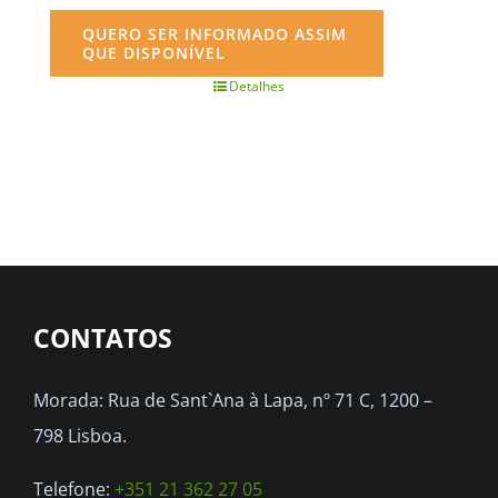
QUERO SER INFORMADO ASSIM
QUE DISPONÍVEL
Detalhes
CONTATOS
Morada: Rua de Sant`Ana à Lapa, nº 71 C, 1200 –
798 Lisboa.
Telefone:
+351 21 362 27 05