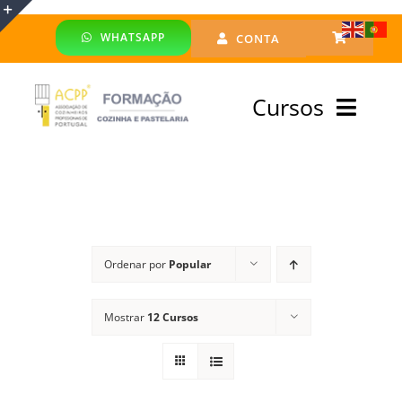
Skip
WHATSAPP
CONTA
to
Toggle
content
Sliding
Cursos
Bar
Area
Bolsa Formadores
Cursos Profissionais
Ordenar por
Popular
Especialização
Mostrar
12 Cursos
Financiado
Emprego