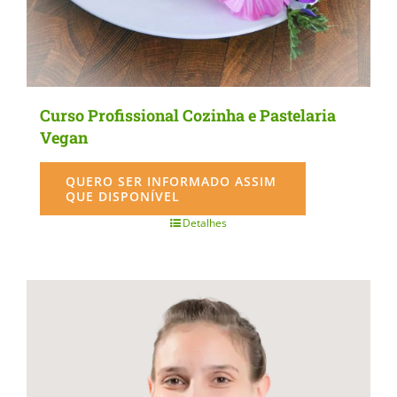
the
product
page
Curso Profissional Cozinha e Pastelaria
Vegan
QUERO SER INFORMADO ASSIM
QUE DISPONÍVEL
Detalhes