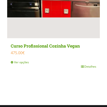
Curso Profissional Cozinha Vegan
475.00
€
Ver opções
Detalhes
This
product
has
multiple
variants.
The