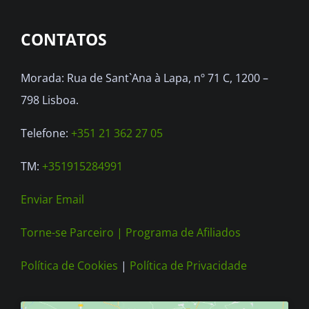
options
CONTATOS
may
be
Morada: Rua de Sant`Ana à Lapa, nº 71 C, 1200 –
chosen
798 Lisboa.
on
the
Telefone:
+351 21 362 27 05
product
TM:
+351915284991
page
Enviar Email
Torne-se Parceiro |
Programa de Afiliados
Política de Cookies
|
Política de Privacidade