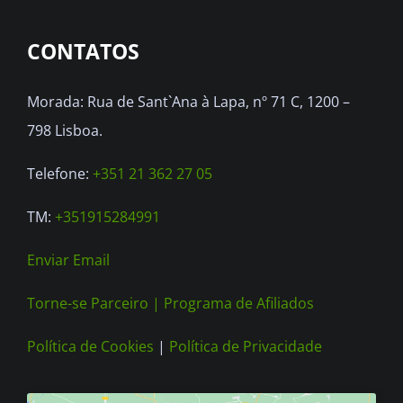
options
CONTATOS
may
be
Morada: Rua de Sant`Ana à Lapa, nº 71 C, 1200 –
chosen
798 Lisboa.
on
the
Telefone:
+351 21 362 27 05
product
TM:
+351915284991
page
Enviar Email
Torne-se Parceiro |
Programa de Afiliados
Política de Cookies
|
Política de Privacidade