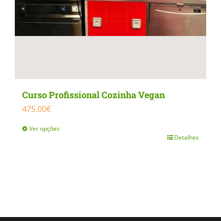
product
page
Curso Profissional Cozinha Vegan
475.00
€
Ver opções
Detalhes
This
product
has
multiple
variants.
The