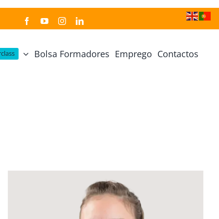
Bolsa Formadores
Emprego
Contactos
class
Cozinha Japonesa
Cursos Práticos
Profissional de Cozinha Japonesa
Curso Prático Cozinha
Profissional de Sushi
Curso Prático Pastelaria
Curso Sushi Omakase
Curso Cozinha Portuguesa
Curso Sushi Decorativo
Curso Petiscos Portugueses
Curso Washoku – Ichiju Sansai
Curso Prático de Sushi
Curso Street food, Dumplings e Udon
Curso Prático Ramen
r
Curso Sushi Criativo