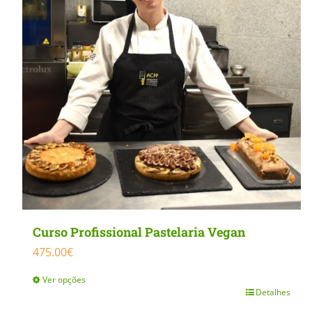
MasterClass
Macarons
Curso Profissional Pastelaria Vegan
475.00
€
Ver opções
Detalhes
This