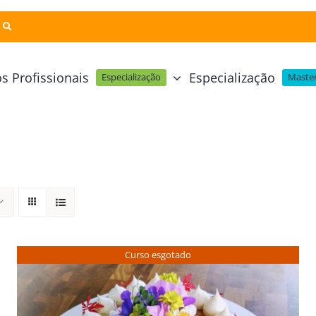
s Profissionais
Especialização
Especialização
Master
Pastelaria e Padaria
Online
Cursos Técnicos
Profissional Pastelaria Vegan
zinha Online
Cozinha Molecular
Profissional de Pastelaria
Técnicas de Empratamento
telaria Online
Pastelaria Tradicional Portuguesa
Técnicas de Chocolate
Profissional Padaria
inha e Pastelaria Online
Mesa e Bar
Curso esgotado
Profissional Pastelaria e Padaria
e Nata Online
Curso Intensivo de Mesa e Ba