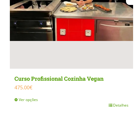
Curso Profissional Cozinha Vegan
475.00
€
Ver opções
Detalhes
This
product
has
multiple