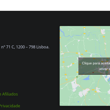
nº 71 C, 1200 – 798 Lisboa.
Clique para aceit
ativar
 Afiliados
 Privacidade