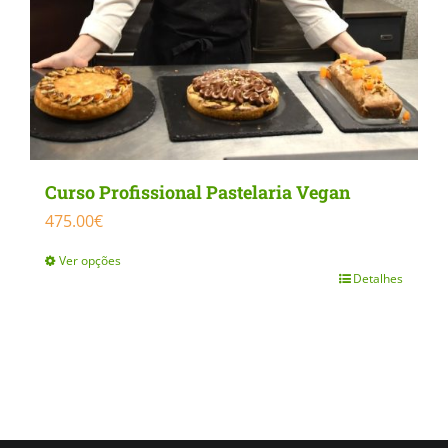
Curso Profissional Pastelaria Vegan
475.00
€
Ver opções
Detalhes
This
product
has
multiple
variants.
The