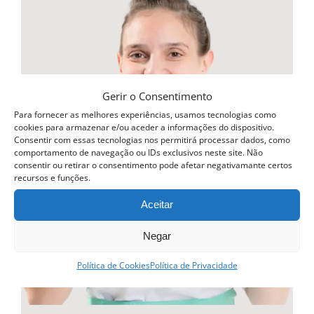
multiple
variants.
The
options
may
Gerir o Consentimento
be
Para fornecer as melhores experiências, usamos tecnologias como
cookies para armazenar e/ou aceder a informações do dispositivo.
chosen
Consentir com essas tecnologias nos permitirá processar dados, como
comportamento de navegação ou IDs exclusivos neste site. Não
on
consentir ou retirar o consentimento pode afetar negativamante certos
recursos e funções.
the
product
Aceitar
page
Negar
Política de Cookies
Política de Privacidade