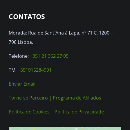
options
CONTATOS
may
be
Morada: Rua de Sant`Ana à Lapa, nº 71 C, 1200 –
chosen
798 Lisboa.
on
the
Telefone:
+351 21 362 27 05
product
TM:
+351915284991
page
Enviar Email
Torne-se Parceiro |
Programa de Afiliados
Política de Cookies
|
Política de Privacidade