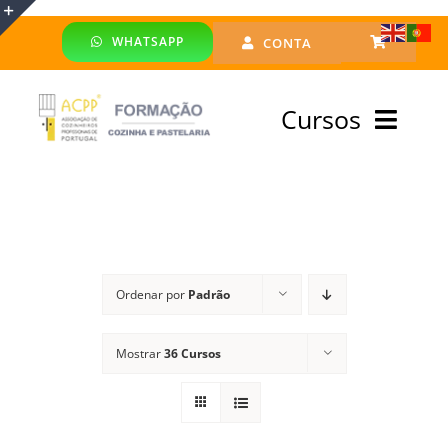
Skip
WHATSAPP
CONTA
to
Toggle
content
Sliding
Cursos
Bar
Area
Bolsa Formadores
Cursos Profissionais
Ordenar por
Padrão
Especialização
Mostrar
36 Cursos
Financiado
Emprego