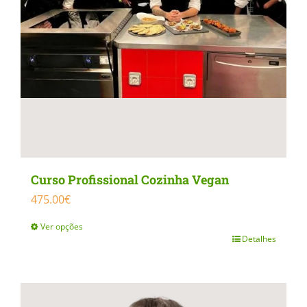
Curso Profissional Cozinha Vegan
475.00
€
Ver opções
Detalhes
This
product
has