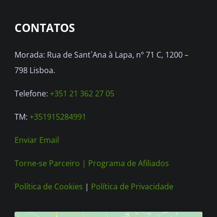
options
CONTATOS
may
be
Morada: Rua de Sant`Ana à Lapa, nº 71 C, 1200 –
chosen
798 Lisboa.
on
the
Telefone:
+351 21 362 27 05
product
TM:
+351915284991
page
Enviar Email
Torne-se Parceiro |
Programa de Afiliados
Política de Cookies
|
Política de Privacidade