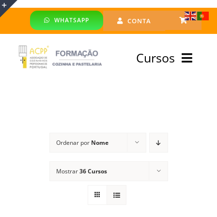
Skip
WHATSAPP
CONTA
to
Toggle
content
Sliding
Cursos
Bar
Area
Bolsa Formadores
Cursos Profissionais
Ordenar por
Nome
Especialização
Mostrar
36 Cursos
Financiado
Emprego