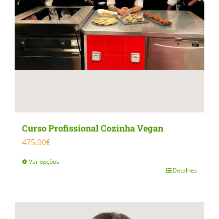
Curso Profissional Cozinha Vegan
475.00
€
Ver opções
Detalhes
This
product
has