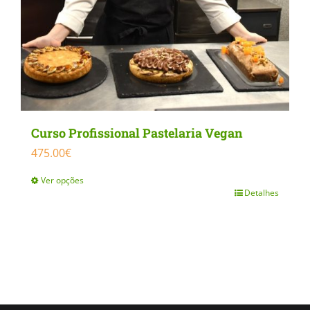
Curso Profissional Pastelaria Vegan
475.00
€
Ver opções
Detalhes
This
product
has
multiple
variants.
The