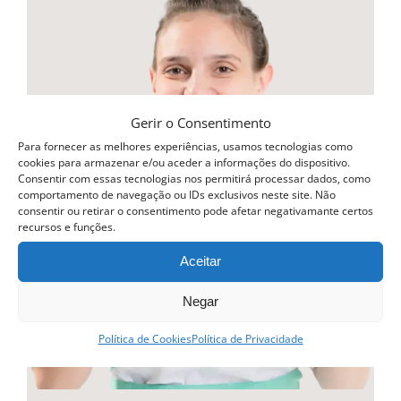
multiple
variants.
The
options
may
Gerir o Consentimento
be
Para fornecer as melhores experiências, usamos tecnologias como
cookies para armazenar e/ou aceder a informações do dispositivo.
chosen
Consentir com essas tecnologias nos permitirá processar dados, como
comportamento de navegação ou IDs exclusivos neste site. Não
on
consentir ou retirar o consentimento pode afetar negativamante certos
recursos e funções.
the
product
Aceitar
page
Negar
Política de Cookies
Política de Privacidade