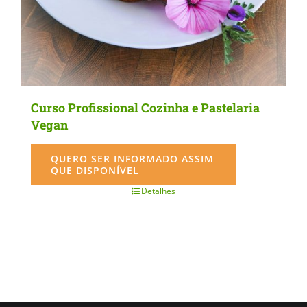
the
product
page
Curso Profissional Cozinha e Pastelaria
Vegan
QUERO SER INFORMADO ASSIM
QUE DISPONÍVEL
Detalhes