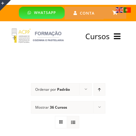
Skip
WHATSAPP
CONTA
to
Toggle
content
Sliding
Cursos
Bar
Area
Bolsa Formadores
Cursos Profissionais
Ordenar por
Padrão
Especialização
Mostrar
36 Cursos
Financiado
Emprego