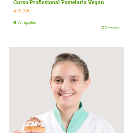
Curso Profissional Pastelaria Vegan
475.00
€
Ver opções
Detalhes
This
product
has
multiple
variants.
The
options
may
be
chosen
on