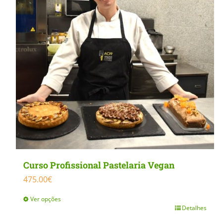
MasterClass
Macarons
Curso Profissional Pastelaria Vegan
475.00
€
Ver opções
Detalhes
This