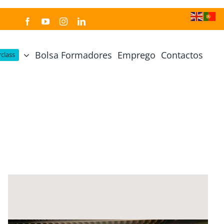
Bolsa Formadores
Emprego
Contactos
class
Cozinha Japonesa
Cursos Práticos
Profissional de Cozinha Japonesa
Curso Prático Cozinha
Profissional de Sushi
Curso Prático Pastelaria
Curso Sushi Omakase
Curso Cozinha Portuguesa
Curso Sushi Decorativo
Curso Petiscos Portugueses
Curso Washoku – Ichiju Sansai
Curso Prático de Sushi
Curso Street food, Dumplings e Udon
Curso Prático Ramen
r
Curso Sushi Criativo