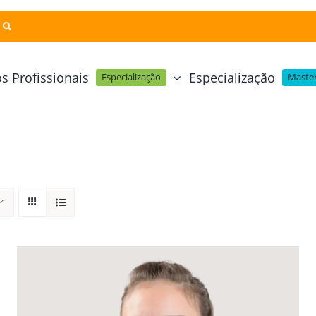
s Profissionais
Especialização
Especialização
Master
Pastelaria e Padaria
Online
Cursos Técnicos
Profissional Pastelaria Vegan
zinha Online
Cozinha Molecular
Profissional de Pastelaria
Técnicas de Empratamento
telaria Online
Pastelaria Tradicional Portuguesa
Técnicas de Chocolate
Profissional Padaria
inha e Pastelaria Online
Mesa e Bar
Profissional Pastelaria e Padaria
e Nata Online
Curso Intensivo de Mesa e Ba