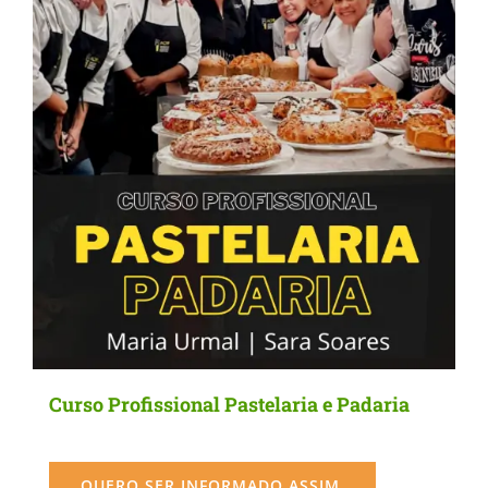
may
be
chosen
on
the
product
page
Curso Profissional Pastelaria e Padaria
QUERO SER INFORMADO ASSIM