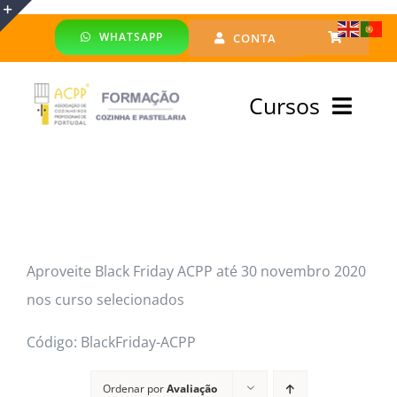
Skip
WHATSAPP
CONTA
to
Toggle
content
Sliding
Cursos
Bar
Area
Bolsa Formadores
Cursos Profissionais
Aproveite Black Friday ACPP até 30 novembro 2020
Especialização
nos curso selecionados
Financiado
Código: BlackFriday-ACPP
Emprego
Ordenar por
Avaliação