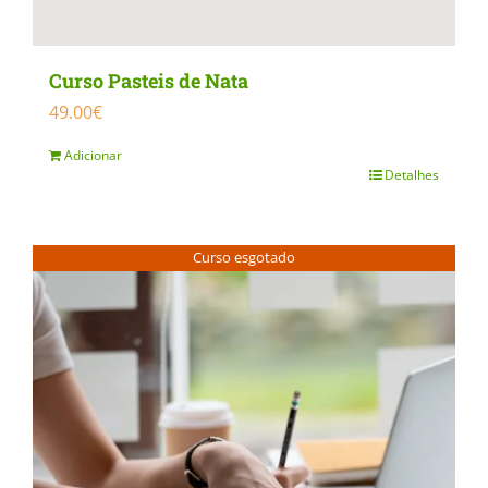
page
Curso Pasteis de Nata
49.00
€
Adicionar
Detalhes
Curso esgotado