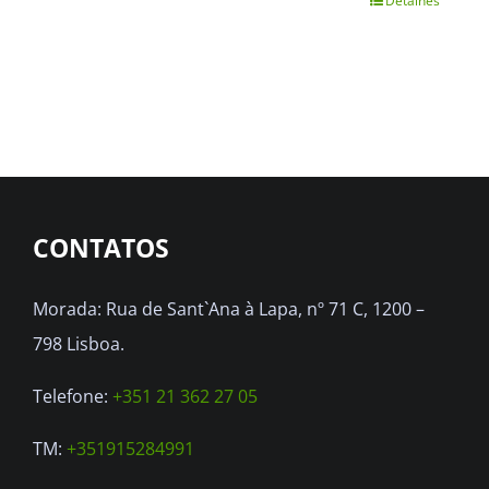
Detalhes
This
product
has
multiple
variants.
The
options
CONTATOS
may
be
Morada: Rua de Sant`Ana à Lapa, nº 71 C, 1200 –
chosen
798 Lisboa.
on
the
Telefone:
+351 21 362 27 05
product
TM:
+351915284991
page