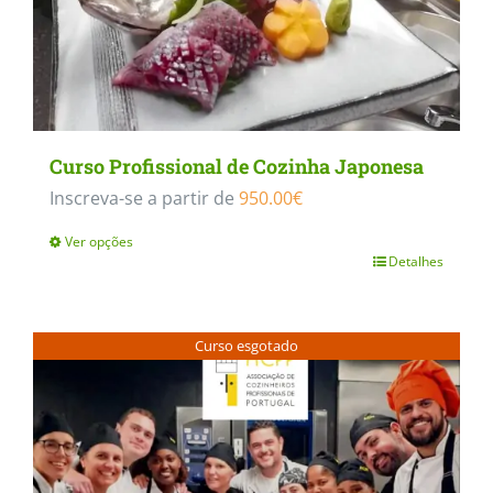
Curso Profissional de Cozinha Japonesa
Inscreva-se a partir de
950.00
€
Ver opções
Detalhes
This
product
has
Curso esgotado
multiple
variants.
The
options