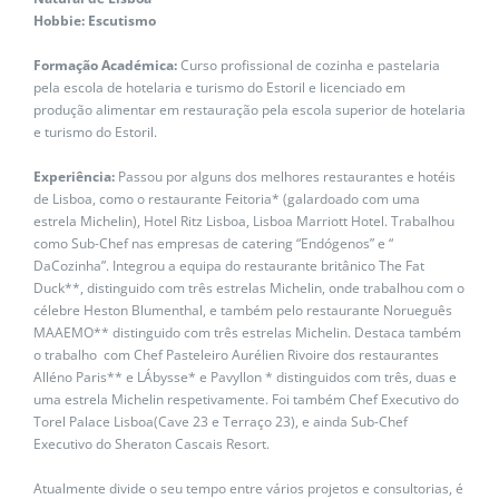
Hobbie: Escutismo
Formação Académica:
Curso profissional de cozinha e pastelaria
pela escola de hotelaria e turismo do Estoril e licenciado em
produção alimentar em restauração pela escola superior de hotelaria
e turismo do Estoril.
Experiência:
Passou por alguns dos melhores restaurantes e hotéis
de Lisboa, como o restaurante Feitoria* (galardoado com uma
estrela Michelin), Hotel Ritz Lisboa, Lisboa Marriott Hotel. Trabalhou
como Sub-Chef nas empresas de catering “Endógenos” e “
DaCozinha”. Integrou a equipa do restaurante britânico The Fat
Duck**, distinguido com três estrelas Michelin, onde trabalhou com o
célebre Heston Blumenthal, e também pelo restaurante Norueguês
MAAEMO** distinguido com três estrelas Michelin. Destaca também
o trabalho com Chef Pasteleiro Aurélien Rivoire dos restaurantes
Alléno Paris** e LÁbysse* e Pavyllon * distinguidos com três, duas e
uma estrela Michelin respetivamente. Foi também Chef Executivo do
Torel Palace Lisboa(Cave 23 e Terraço 23), e ainda Sub-Chef
Executivo do Sheraton Cascais Resort.
Atualmente divide o seu tempo entre vários projetos e consultorias, é