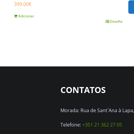
399.00
€
Adicionar
Detalhes
CONTATOS
Morada: Rua de Sant`Ana à Lapa, 
Telefone:
+351 21 362 27 05