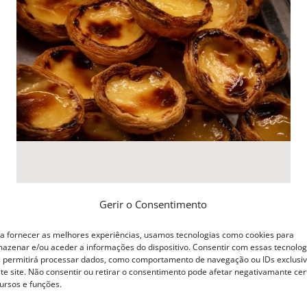
Gerir o Consentimento
Curso Pasteis de Nata
a fornecer as melhores experiências, usamos tecnologias como cookies para
49.00
€
azenar e/ou aceder a informações do dispositivo. Consentir com essas tecnolog
 permitirá processar dados, como comportamento de navegação ou IDs exclusi
te site. Não consentir ou retirar o consentimento pode afetar negativamante cer
Adicionar
ursos e funções.
Detalhes