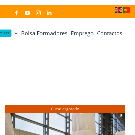
Bolsa Formadores
Emprego
Contactos
class
Cozinha Japonesa
Cursos Práticos
Profissional de Cozinha Japonesa
Curso Prático Cozinha
Profissional de Sushi
Curso Prático Pastelaria
Curso Sushi Omakase
Curso Cozinha Portuguesa
Curso Sushi Decorativo
Curso Petiscos Portugueses
Curso esgotado
Curso Washoku – Ichiju Sansai
Curso Prático de Sushi
Curso Street food, Dumplings e Udon
Curso Prático Ramen
r
Curso Sushi Criativo