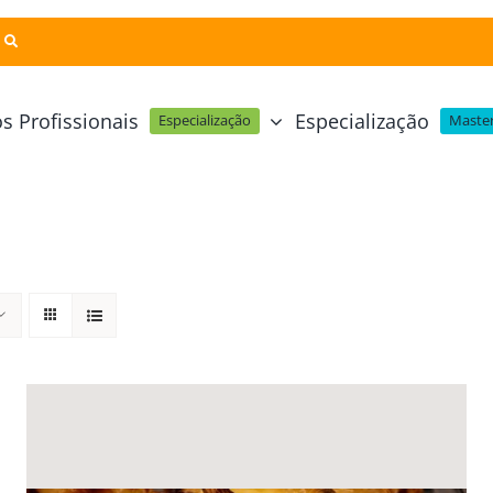
s Profissionais
Especialização
Especialização
Master
Pastelaria e Padaria
Online
Cursos Técnicos
Profissional Pastelaria Vegan
zinha Online
Cozinha Molecular
Profissional de Pastelaria
Técnicas de Empratamento
telaria Online
Pastelaria Tradicional Portuguesa
Técnicas de Chocolate
Profissional Padaria
inha e Pastelaria Online
Mesa e Bar
Profissional Pastelaria e Padaria
e Nata Online
Curso Intensivo de Mesa e Ba