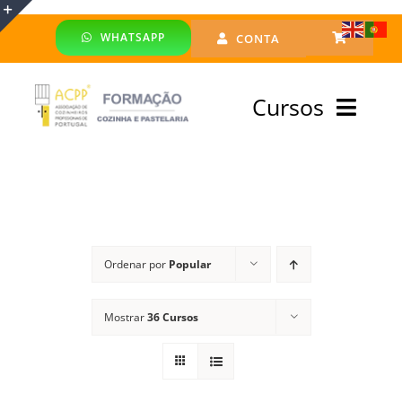
Skip
WHATSAPP
CONTA
to
Toggle
content
Sliding
Cursos
Bar
Area
Bolsa Formadores
Cursos Profissionais
Ordenar por
Popular
Especialização
Mostrar
36 Cursos
Financiado
Emprego