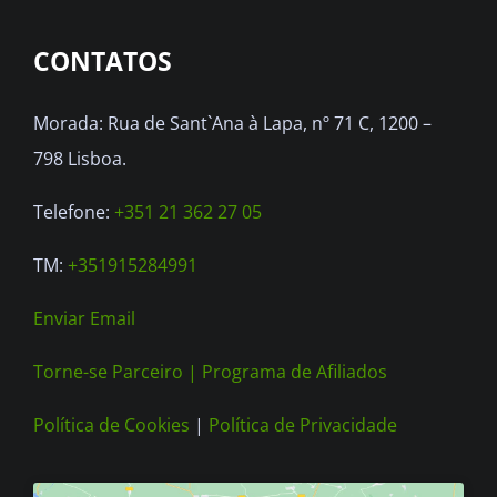
options
CONTATOS
may
be
Morada: Rua de Sant`Ana à Lapa, nº 71 C, 1200 –
chosen
798 Lisboa.
on
the
Telefone:
+351 21 362 27 05
product
TM:
+351915284991
page
Enviar Email
Torne-se Parceiro |
Programa de Afiliados
Política de Cookies
|
Política de Privacidade