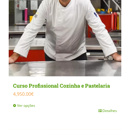
Curso Profissional Cozinha e Pastelaria
4,950.00
€
Ver opções
Detalhes
This
product