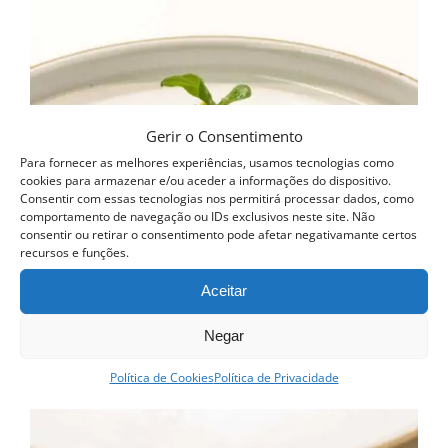
has
multiple
variants.
The
options
Gerir o Consentimento
may
Para fornecer as melhores experiências, usamos tecnologias como
cookies para armazenar e/ou aceder a informações do dispositivo.
be
Consentir com essas tecnologias nos permitirá processar dados, como
comportamento de navegação ou IDs exclusivos neste site. Não
chosen
consentir ou retirar o consentimento pode afetar negativamante certos
recursos e funções.
on
the
Aceitar
product
Negar
page
Política de Cookies
Política de Privacidade