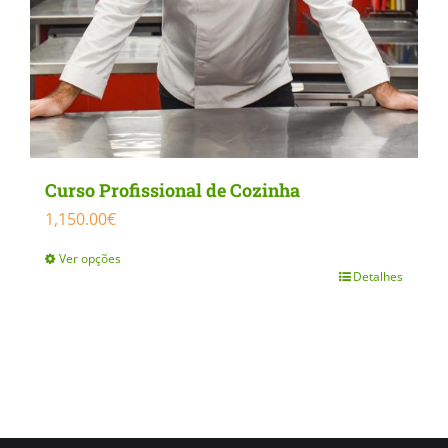
chosen
on
the
product
page
Curso Profissional de Cozinha
1,150.00
€
Ver opções
Detalhes
This
product
has
multiple
variants.
The