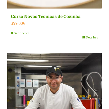
Curso Novas Técnicas de Cozinha
399.00
€
Ver opções
Detalhes
This
product
has
multiple
variants.
The
options
may
be