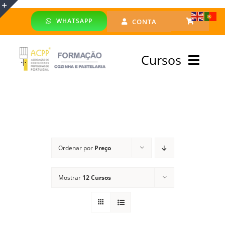
Skip
WHATSAPP
CONTA
to
Toggle
content
Sliding
Cursos
Bar
Area
Bolsa Formadores
Cursos Profissionais
Ordenar por
Preço
Especialização
Mostrar
12 Cursos
Financiado
Emprego