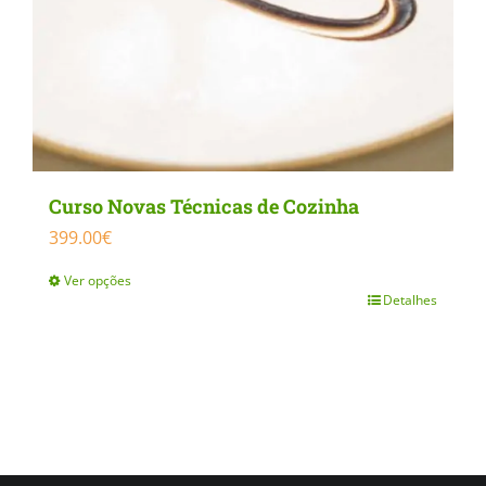
Curso Novas Técnicas de Cozinha
399.00
€
Ver opções
Detalhes
This
product
has
multiple
variants.
The