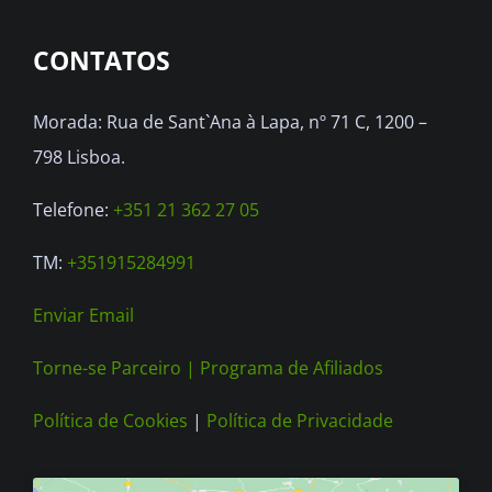
options
CONTATOS
may
be
Morada: Rua de Sant`Ana à Lapa, nº 71 C, 1200 –
chosen
798 Lisboa.
on
the
Telefone:
+351 21 362 27 05
product
TM:
+351915284991
page
Enviar Email
Torne-se Parceiro |
Programa de Afiliados
Política de Cookies
|
Política de Privacidade