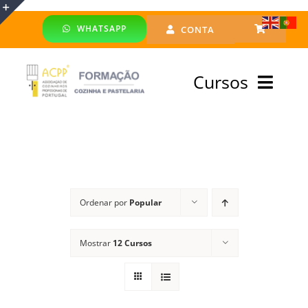
Skip
WHATSAPP
CONTA
to
Toggle
content
Sliding
Cursos
Bar
Area
Bolsa Formadores
Cursos Profissionais
Ordenar por
Popular
Especialização
Mostrar
12 Cursos
Financiado
Emprego