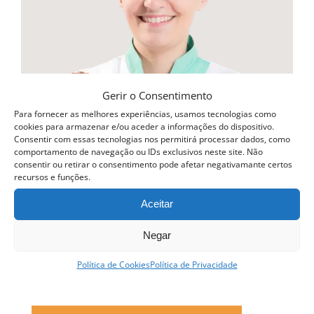
options
may
be
chosen
on
Gerir o Consentimento
the
Para fornecer as melhores experiências, usamos tecnologias como
cookies para armazenar e/ou aceder a informações do dispositivo.
product
Consentir com essas tecnologias nos permitirá processar dados, como
comportamento de navegação ou IDs exclusivos neste site. Não
page
consentir ou retirar o consentimento pode afetar negativamante certos
recursos e funções.
Aceitar
Negar
Política de Cookies
Política de Privacidade
Curso Profissional Pastelaria Tradicional