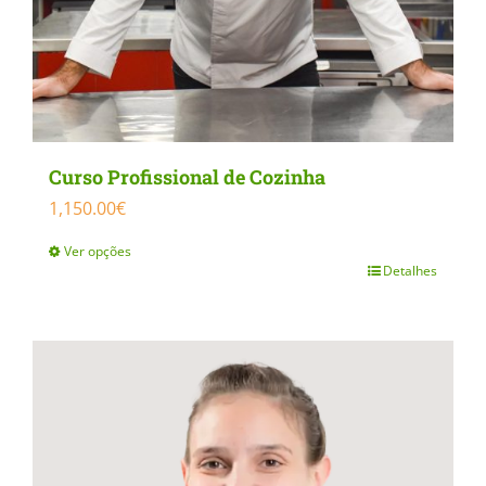
on
the
product
page
Curso Profissional de Cozinha
1,150.00
€
Ver opções
Detalhes
This
product
has
multiple
variants.
The