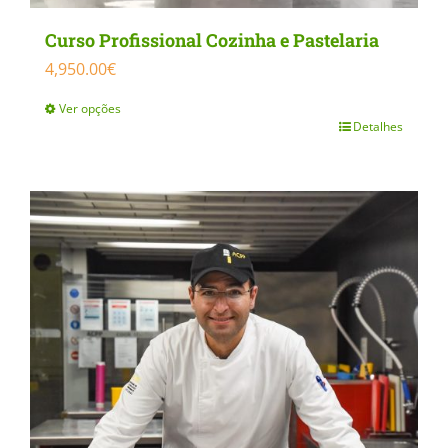
Curso Profissional Cozinha e Pastelaria
4,950.00
€
Ver opções
Detalhes
This
product
has
multiple
variants.
The
options
may
be
chosen