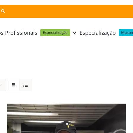
s Profissionais
Especialização
Especialização
Master
Pastelaria e Padaria
Online
Cursos Técnicos
Profissional Pastelaria Vegan
zinha Online
Cozinha Molecular
Profissional de Pastelaria
Técnicas de Empratamento
telaria Online
Pastelaria Tradicional Portuguesa
Técnicas de Chocolate
Profissional Padaria
inha e Pastelaria Online
Mesa e Bar
Profissional Pastelaria e Padaria
e Nata Online
Curso Intensivo de Mesa e Ba