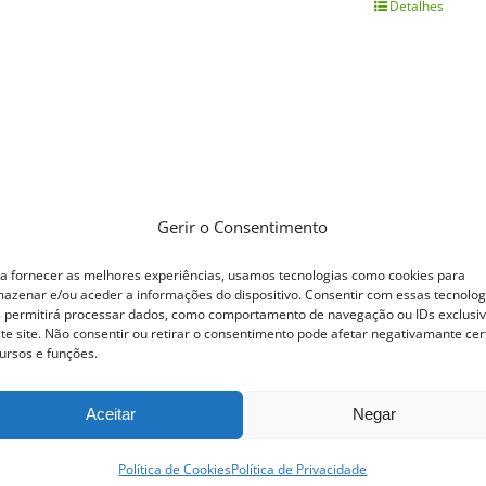
Detalhes
This
product
has
multiple
variants.
The
options
Gerir o Consentimento
may
a fornecer as melhores experiências, usamos tecnologias como cookies para
be
azenar e/ou aceder a informações do dispositivo. Consentir com essas tecnolog
 permitirá processar dados, como comportamento de navegação ou IDs exclusi
chosen
te site. Não consentir ou retirar o consentimento pode afetar negativamante cer
ursos e funções.
on
the
Aceitar
Negar
product
page
Política de Cookies
Política de Privacidade