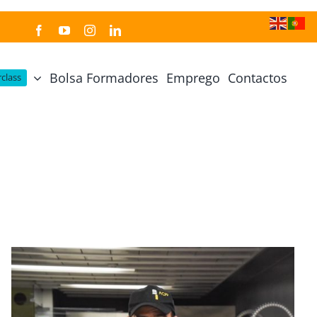
Bolsa Formadores
Emprego
Contactos
class
Cozinha Japonesa
Cursos Práticos
Profissional de Cozinha Japonesa
Curso Prático Cozinha
Profissional de Sushi
Curso Prático Pastelaria
Curso Sushi Omakase
Curso Cozinha Portuguesa
Curso Sushi Decorativo
Curso Petiscos Portugueses
Curso Washoku – Ichiju Sansai
Curso Prático de Sushi
Curso Street food, Dumplings e Udon
Curso Prático Ramen
r
Curso Sushi Criativo