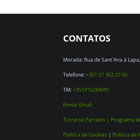
CONTATOS
Morada: Rua de Sant`Ana à Lapa, 
Telefone:
+351 21 362 27 05
TM:
+351915284991
Enviar Email
Torne-se Parceiro |
Programa de
Política de Cookies
|
Política de