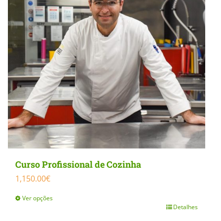
Curso Profissional de Cozinha
1,150.00
€
Ver opções
Detalhes
This