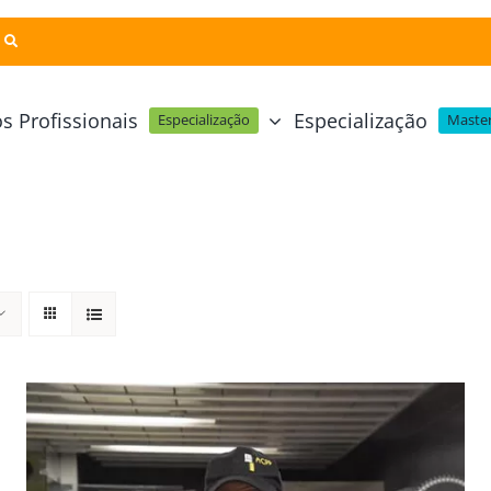
s Profissionais
Especialização
Especialização
Master
Pastelaria e Padaria
Online
Cursos Técnicos
Profissional Pastelaria Vegan
zinha Online
Cozinha Molecular
Profissional de Pastelaria
Técnicas de Empratamento
telaria Online
Pastelaria Tradicional Portuguesa
Técnicas de Chocolate
Profissional Padaria
inha e Pastelaria Online
Mesa e Bar
Profissional Pastelaria e Padaria
e Nata Online
Curso Intensivo de Mesa e Ba