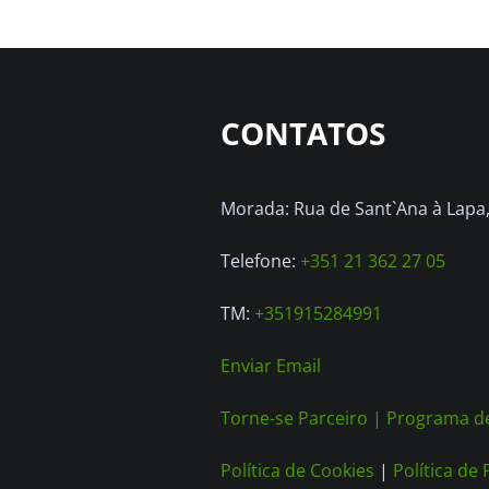
CONTATOS
Morada: Rua de Sant`Ana à Lapa, 
Telefone:
+351 21 362 27 05
TM:
+351915284991
Enviar Email
Torne-se Parceiro |
Programa de
Política de Cookies
|
Política de