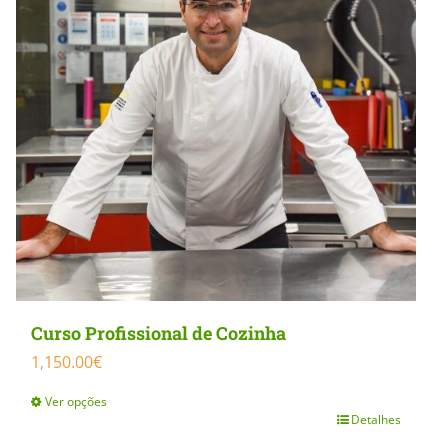
Curso Profissional de Cozinha
1,150.00
€
Ver opções
Detalhes
This