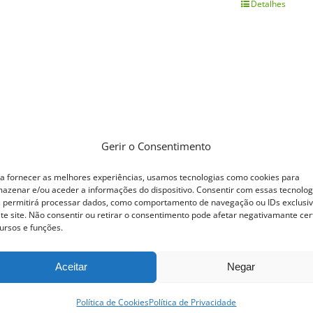
Detalhes
This
product
has
multiple
variants.
The
options
Gerir o Consentimento
may
a fornecer as melhores experiências, usamos tecnologias como cookies para
be
azenar e/ou aceder a informações do dispositivo. Consentir com essas tecnolog
 permitirá processar dados, como comportamento de navegação ou IDs exclusi
chosen
te site. Não consentir ou retirar o consentimento pode afetar negativamante cer
ursos e funções.
on
the
Aceitar
Negar
product
page
Política de Cookies
Política de Privacidade