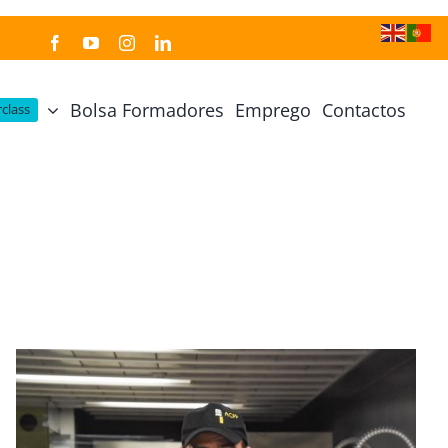
Bolsa Formadores
Emprego
Contactos
class
Cozinha Japonesa
Cursos Práticos
Profissional de Cozinha Japonesa
Curso Prático Cozinha
Profissional de Sushi
Curso Prático Pastelaria
Curso Sushi Omakase
Curso Cozinha Portuguesa
Curso Sushi Decorativo
Curso Petiscos Portugueses
Curso Washoku – Ichiju Sansai
Curso Prático de Sushi
Curso Street food, Dumplings e Udon
Curso Prático Ramen
r
Curso Sushi Criativo