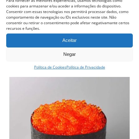
Para fornecer as melhores experiências, usamos tecnologias como
cookies para armazenar e/ou aceder a informações do dispositivo.
Curso Street food, Dumplings e Udon
Consentir com essas tecnologias nos permitirá processar dados, como
425.00
€
comportamento de navegação ou IDs exclusivos neste site. Não
consentir ou retirar o consentimento pode afetar negativamante certos
recursos e funções.
Ver opções
Detalhes
This
Aceitar
product
Negar
has
multiple
Política de Cookies
Política de Privacidade
variants.
The
options
may
be
chosen
on