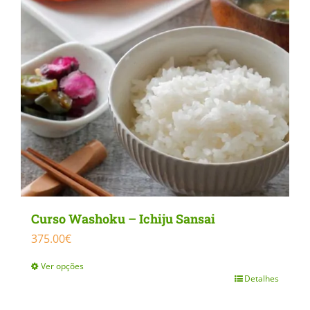
Curso Washoku – Ichiju Sansai
375.00
€
Ver opções
Detalhes
This
product