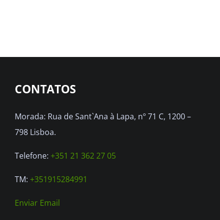
has
multiple
variants.
The
options
CONTATOS
may
be
Morada: Rua de Sant`Ana à Lapa, nº 71 C, 1200 –
chosen
798 Lisboa.
on
the
Telefone:
+351 21 362 27 05
product
TM:
+351915284991
page
Enviar Email