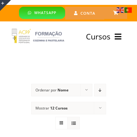
Skip
WHATSAPP
CONTA
to
Toggle
content
Sliding
Cursos
Bar
Area
Bolsa Formadores
Cursos Profissionais
Ordenar por
Nome
Especialização
Mostrar
12 Cursos
Financiado
Emprego