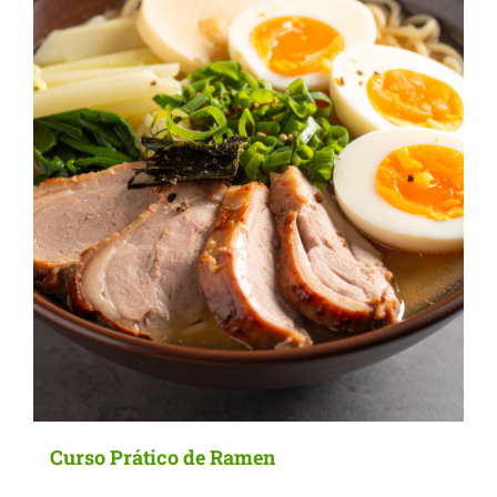
options
may
be
chosen
on
the
product
page
Curso Prático de Ramen