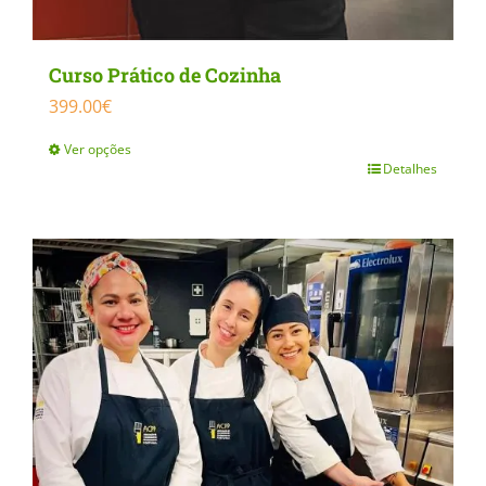
Curso Prático de Cozinha
399.00
€
Ver opções
Detalhes
This
product
has
multiple
variants.
The
options
may
be