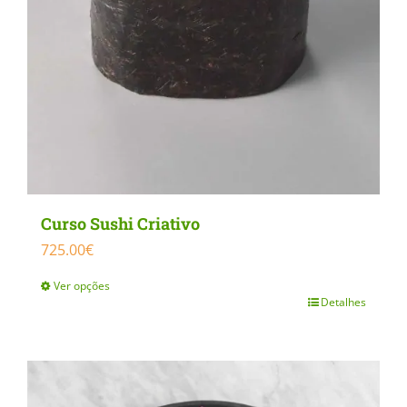
the
product
page
Curso Sushi Criativo
725.00
€
Ver opções
Detalhes
This
product
has
multiple