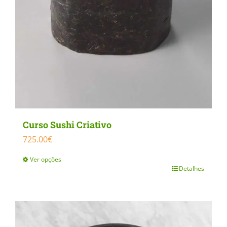
the
product
page
Curso Sushi Criativo
725.00
€
Ver opções
Detalhes
This
product
has
multiple