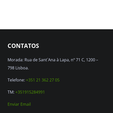
has
multiple
variants.
The
options
CONTATOS
may
be
Morada: Rua de Sant`Ana à Lapa, nº 71 C, 1200 –
chosen
798 Lisboa.
on
the
Telefone:
+351 21 362 27 05
product
TM:
+351915284991
page
Enviar Email