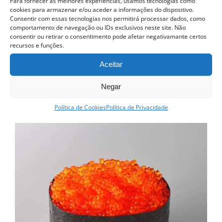
Para fornecer as melhores experiências, usamos tecnologias como
cookies para armazenar e/ou aceder a informações do dispositivo.
Curso Street food, Dumplings e Udon
Consentir com essas tecnologias nos permitirá processar dados, como
425.00
€
comportamento de navegação ou IDs exclusivos neste site. Não
consentir ou retirar o consentimento pode afetar negativamante certos
recursos e funções.
Ver opções
Detalhes
This
Aceitar
product
Negar
has
multiple
Política de Cookies
Política de Privacidade
variants.
The
options
may
be
chosen
on