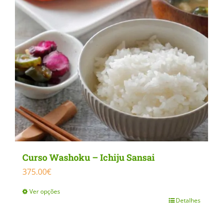
Curso Washoku – Ichiju Sansai
375.00
€
Ver opções
Detalhes
This
product