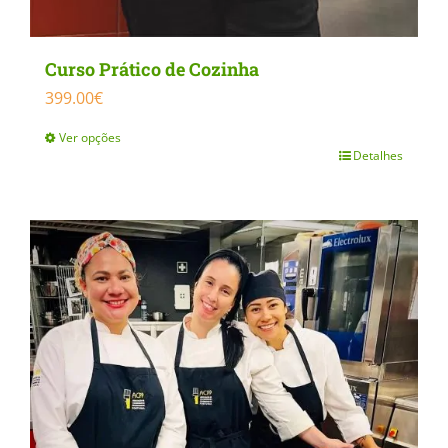
Curso Prático de Cozinha
399.00
€
Ver opções
Detalhes
This
product
has
multiple
variants.
The
options
may
be