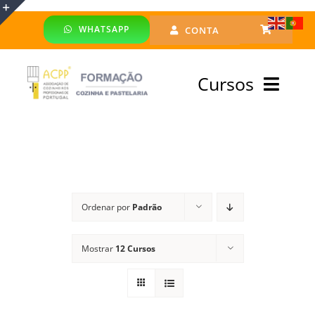
Skip
WHATSAPP
CONTA
to
Toggle
content
Sliding
Cursos
Bar
Area
Bolsa Formadores
Cursos Profissionais
Ordenar por
Padrão
Especialização
Mostrar
12 Cursos
Financiado
Emprego