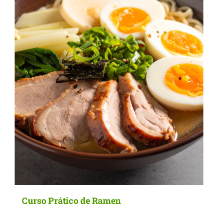
options
may
be
chosen
on
the
product
page
Curso Prático de Ramen