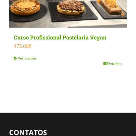
Curso Profissional Pastelaria Vegan
475.00
€
Ver opções
Detalhes
This
product
has
multiple
variants.
The
options
CONTATOS
may