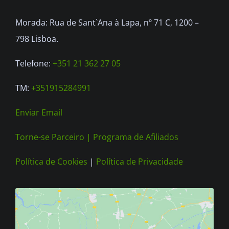
be
Morada: Rua de Sant`Ana à Lapa, nº 71 C, 1200 –
chosen
798 Lisboa.
on
the
Telefone:
+351 21 362 27 05
product
TM:
+351915284991
page
Enviar Email
Torne-se Parceiro |
Programa de Afiliados
Política de Cookies
|
Política de Privacidade