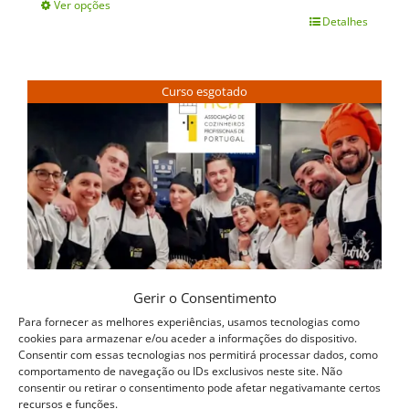
Ver opções
Detalhes
This
product
has
Curso esgotado
multiple
variants.
The
options
may
be
chosen
Gerir o Consentimento
on
Para fornecer as melhores experiências, usamos tecnologias como
cookies para armazenar e/ou aceder a informações do dispositivo.
the
Consentir com essas tecnologias nos permitirá processar dados, como
comportamento de navegação ou IDs exclusivos neste site. Não
product
consentir ou retirar o consentimento pode afetar negativamante certos
recursos e funções.
page