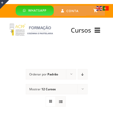
Skip
WHATSAPP
CONTA
to
Toggle
content
Sliding
Cursos
Bar
Area
Bolsa Formadores
Cursos Profissionais
Ordenar por
Padrão
Especialização
Mostrar
12 Cursos
Financiado
Emprego