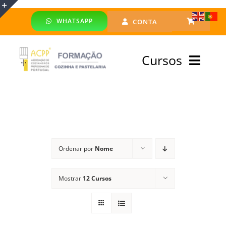
Skip
WHATSAPP
CONTA
to
Toggle
content
Sliding
Cursos
Bar
Area
Bolsa Formadores
Cursos Profissionais
Ordenar por
Nome
Especialização
Mostrar
12 Cursos
Financiado
Emprego