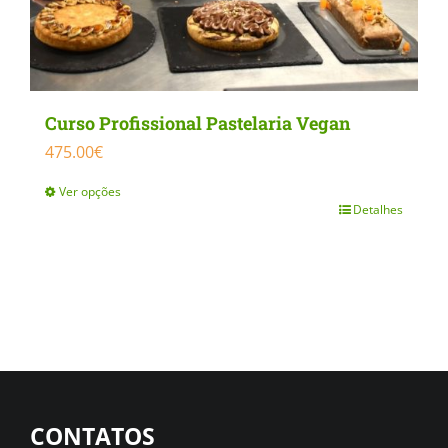
Curso Profissional Pastelaria Vegan
475.00
€
Ver opções
Detalhes
This
product
has
multiple
variants.
The
options
CONTATOS
may