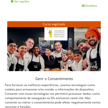
Ver opções
Detalhes
This
product
has
Curso esgotado
multiple
variants.
The
options
may
be
chosen
Gerir o Consentimento
on
Para fornecer as melhores experiências, usamos tecnologias como
cookies para armazenar e/ou aceder a informações do dispositivo.
the
Consentir com essas tecnologias nos permitirá processar dados, como
comportamento de navegação ou IDs exclusivos neste site. Não
product
consentir ou retirar o consentimento pode afetar negativamante certos
recursos e funções.
page