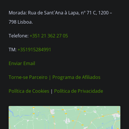
be
Morada: Rua de Sant`Ana à Lapa, nº 71 C, 1200 –
chosen
798 Lisboa.
on
the
Telefone:
+351 21 362 27 05
product
TM:
+351915284991
page
Enviar Email
Torne-se Parceiro |
Programa de Afiliados
Política de Cookies
|
Política de Privacidade