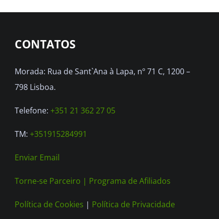
CONTATOS
Morada: Rua de Sant`Ana à Lapa, nº 71 C, 1200 –
798 Lisboa.
Telefone:
+351 21 362 27 05
TM:
+351915284991
Enviar Email
Torne-se Parceiro |
Programa de Afiliados
Política de Cookies
|
Política de Privacidade