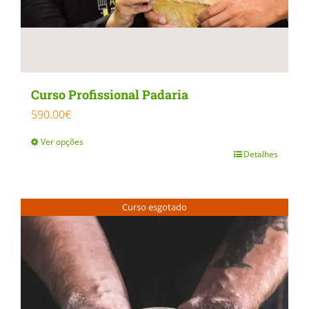
Curso Profissional Padaria
590.00
€
Ver opções
Detalhes
This
product
has
Curso esgotado
multiple
variants.
The
options