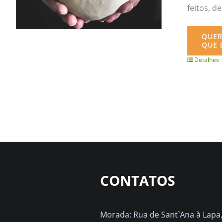
feitos, 
QUER
QUE 
Detalhes
CONTATOS
Morada: Rua de Sant`Ana à Lapa, 