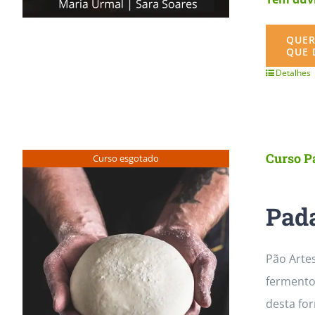
QUER
QUE 
Detalhes
Curso P
Curso esgotado
Pada
Pão Arte
fermento
desta fo