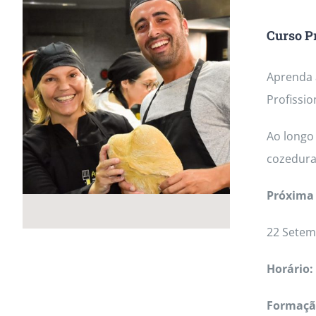
MasterClass
Macarons
Curso Pr
Aprenda a
Profissio
Ao longo 
cozedura
Próxima 
22 Setem
Horário:
Formação