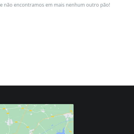
 que não encontramos em mais nenhum outro pão!