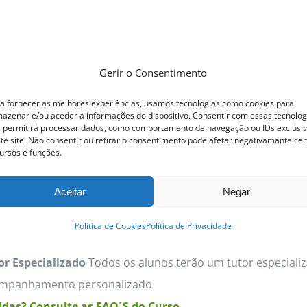
page
Gerir o Consentimento
ofissional Pastelaria e Padaria
a fornecer as melhores experiências, usamos tecnologias como cookies para
azenar e/ou aceder a informações do dispositivo. Consentir com essas tecnolog
 permitirá processar dados, como comportamento de navegação ou IDs exclusi
fissional Pastelaria e Padaria utiliza ferramentas tanto do
te site. Não consentir ou retirar o consentimento pode afetar negativamante cer
e B-Learning com aulas online e presenciais. Os Conteúdo
ursos e funções.
nal Pastelaria e Padaria permite realizar uma abordagem só
Aceitar
Negar
divido em duas áreas de atuação
Pastelaria e Padaria
.
as Pastelaria
As aulas Pastelaria são coordenadas por
Sara
Política de Cookies
Política de Privacidade
as de Padaria
As aulas de Cozinha são coordenadas por
Ma
or Especializado
Todos os alunos terão um tutor especializ
mpanhamento personalizado
das? Consulte as FAQ´S do Curso