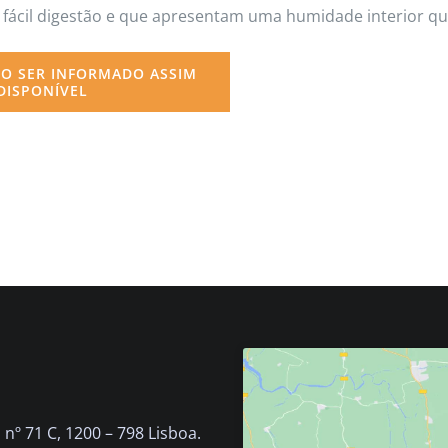
de fácil digestão e que apresentam uma humidade interior
O SER INFORMADO ASSIM
DISPONÍVEL
nº 71 C, 1200 – 798 Lisboa.