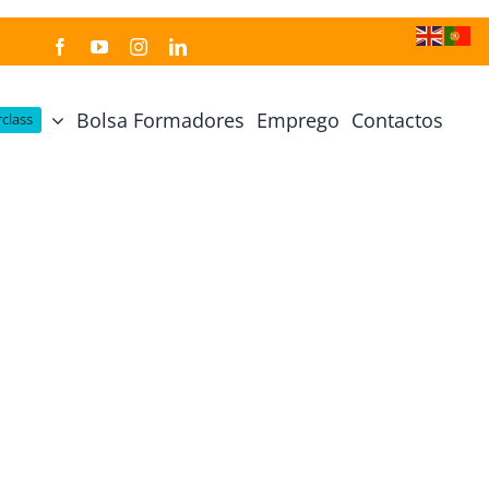
Bolsa Formadores
Emprego
Contactos
class
Cozinha Japonesa
Cursos Práticos
Profissional de Cozinha Japonesa
Curso Prático Cozinha
Profissional de Sushi
Curso Prático Pastelaria
Curso Sushi Omakase
Curso Cozinha Portuguesa
Curso Sushi Decorativo
Curso Petiscos Portugueses
Curso Washoku – Ichiju Sansai
Curso Prático de Sushi
Curso Street food, Dumplings e Udon
Curso Prático Ramen
r
Curso Sushi Criativo