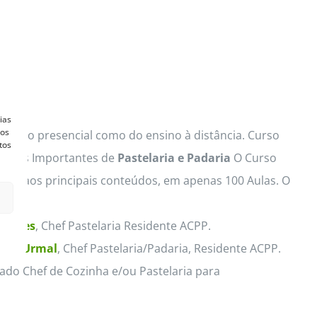
ias
vos
 ensino presencial como do ensino à distância. Curso
tos
s mais Importantes de
Pastelaria e Padaria
O Curso
lida aos principais conteúdos, em apenas 100 Aulas. O
 Sores
, Chef Pastelaria Residente ACPP.
ria Urmal
, Chef Pastelaria/Padaria, Residente ACPP.
ado Chef de Cozinha e/ou Pastelaria para