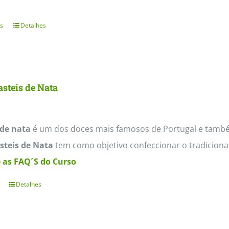
s
Detalhes
This
product
has
multiple
steis de Nata
variants.
The
options
 de nata
é um dos doces mais famosos de Portugal e també
may
steis de Nata
tem como objetivo confeccionar o tradicional
be
 as FAQ´S do Curso
chosen
Detalhes
on
the
product