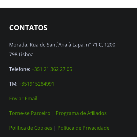
The
options
CONTATOS
may
be
Morada: Rua de Sant`Ana à Lapa, nº 71 C, 1200 –
chosen
798 Lisboa.
on
the
Telefone:
+351 21 362 27 05
product
TM:
+351915284991
page
Enviar Email
Torne-se Parceiro |
Programa de Afiliados
Política de Cookies
|
Política de Privacidade