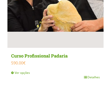
Curso Profissional Padaria
590.00
€
Ver opções
Detalhes
This
product
has
multiple
variants.