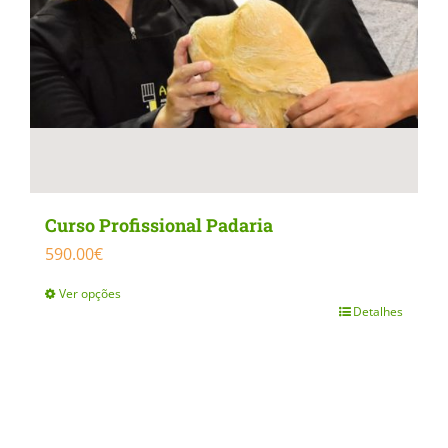
Curso Profissional Padaria
590.00
€
Ver opções
Detalhes
This
product
has
multiple
variants.