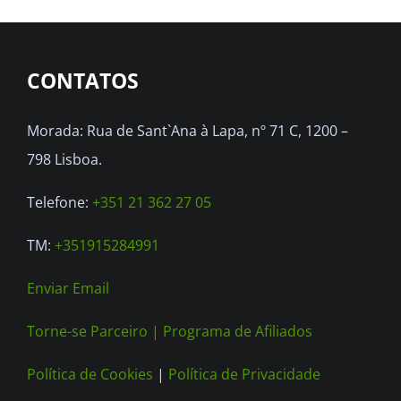
The
options
CONTATOS
may
be
Morada: Rua de Sant`Ana à Lapa, nº 71 C, 1200 –
chosen
798 Lisboa.
on
the
Telefone:
+351 21 362 27 05
product
TM:
+351915284991
page
Enviar Email
Torne-se Parceiro |
Programa de Afiliados
Política de Cookies
|
Política de Privacidade