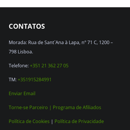
CONTATOS
Morada: Rua de Sant`Ana à Lapa, nº 71 C, 1200 –
798 Lisboa.
Telefone:
+351 21 362 27 05
TM:
+351915284991
Enviar Email
Torne-se Parceiro |
Programa de Afiliados
Política de Cookies
|
Política de Privacidade