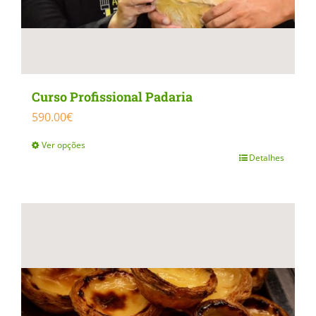
Curso Profissional Padaria
590.00
€
Ver opções
Detalhes
This
product
has
multiple
variants.
The
options