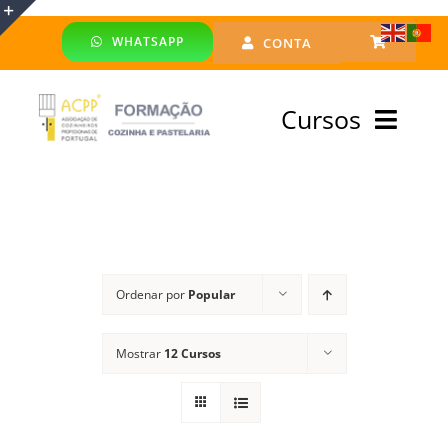
Skip
WHATSAPP
CONTA
to
Toggle
content
Sliding
Cursos
Bar
Area
Bolsa Formadores
Cursos Profissionais
Ordenar por
Popular
Especialização
Mostrar
12 Cursos
Financiado
Emprego