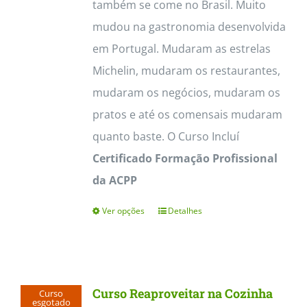
também se come no Brasil. Muito
mudou na gastronomia desenvolvida
em Portugal. Mudaram as estrelas
Michelin, mudaram os restaurantes,
mudaram os negócios, mudaram os
pratos e até os comensais mudaram
quanto baste. O Curso Incluí
Certificado Formação Profissional
da ACPP
Ver opções
Detalhes
This
product
has
multiple
Curso Reaproveitar na Cozinha
Curso
variants.
esgotado