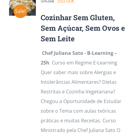
O
O
350.00
€
375.00
€
preço
preço
Sale!
Cozinhar Sem Gluten,
original
atual
Sem Açúcar, Sem Ovos e
era:
é:
Sem Leite
375.00€.
350.00€.
Chef Juliana Sato - B-Learning –
25h
Curso em Regime E-Learning
Quer saber mais sobre Alergias e
Intolerâncias Alimentares? Dietas
Restritas e Cozinha Vegetariana?
Chegou a Oportunidade de Estudar
sobre o Tema com aulas teóricas
práticas e muitas Receitas. Curso
Ministrado pela Chef Juliana Sato O