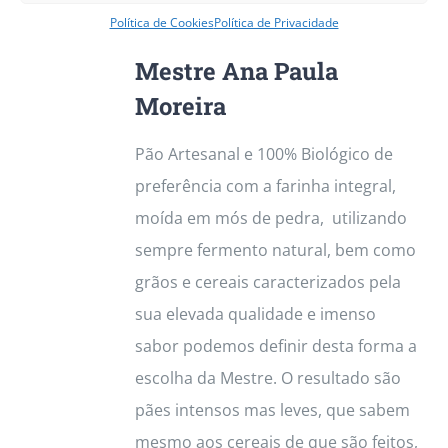
The
Política de Cookies
Política de Privacidade
Padaria Biológica com a
options
Mestre Ana Paula
may
be
Moreira
chosen
Pão Artesanal e 100% Biológico de
on
preferência com a farinha integral,
the
moída em mós de pedra, utilizando
product
sempre fermento natural, bem como
page
grãos e cereais caracterizados pela
sua elevada qualidade e imenso
sabor podemos definir desta forma a
escolha da Mestre. O resultado são
pães intensos mas leves, que sabem
mesmo aos cereais de que são feitos,