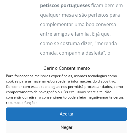
petiscos portugueses
ficam bem em
qualquer mesa e são perfeitos para
complementar uma boa conversa
entre amigos e família. E já que,
como se costuma dizer, “merenda
comida, companhia desfeita”, o
melhor será mesmo não deixar
Gerir o Consentimento
acabar os petiscos.
Para fornecer as melhores experiências, usamos tecnologias como
cookies para armazenar e/ou aceder a informações do dispositivo.
Ver opções
Detalhes
This
Consentir com essas tecnologias nos permitirá processar dados, como
comportamento de navegação ou IDs exclusivos neste site. Não
product
consentir ou retirar o consentimento pode afetar negativamante certos
recursos e funções.
has
Aceitar
multiple
Curso Padaria Biológica
Curso
variants.
esgotado
Negar