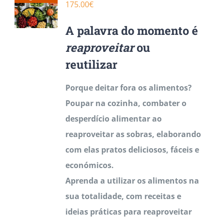
175.00
€
The
options
A palavra do momento é
may
reaproveitar
ou
be
reutilizar
chosen
Porque deitar fora os alimentos?
on
Poupar na cozinha, combater o
the
desperdício alimentar ao
product
reaproveitar as sobras, elaborando
page
com elas pratos deliciosos, fáceis e
económicos.
Aprenda a utilizar os alimentos na
sua totalidade, com receitas e
ideias práticas para reaproveitar