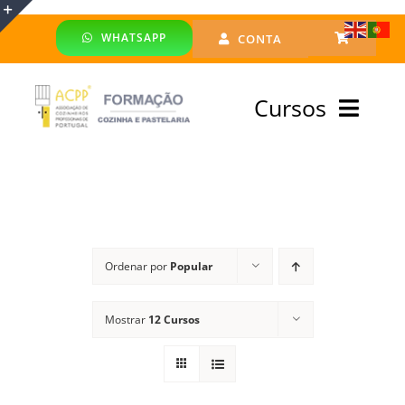
Skip
WHATSAPP
CONTA
to
Toggle
content
Sliding
Cursos
Bar
Area
Bolsa Formadores
Cursos Profissionais
Ordenar por
Popular
Especialização
Mostrar
12 Cursos
Financiado
Emprego