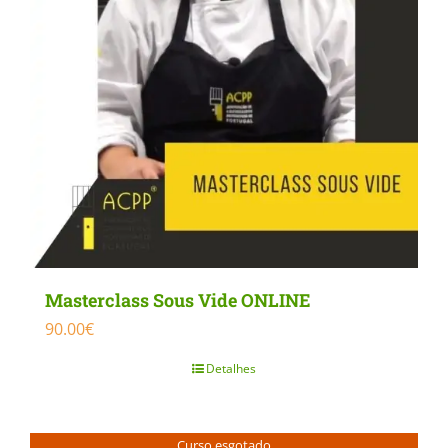
Masterclass Sous Vide ONLINE
90.00
€
Detalhes
Curso esgotado