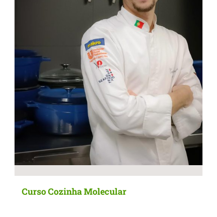
be
chosen
on
the
product
page
Curso Cozinha Molecular