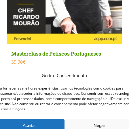
Masterclass de Petiscos Portugueses
39.90
€
Gerir o Consentimento
QUERO SER INFORMADO ASSIM
QUE DISPONÍVEL
a fornecer as melhores experiências, usamos tecnologias como cookies para
Detalhes
azenar e/ou aceder a informações do dispositivo. Consentir com essas tecnolog
 permitirá processar dados, como comportamento de navegação ou IDs exclusi
te site. Não consentir ou retirar o consentimento pode afetar negativamante cer
ursos e funções.
Aceitar
Negar