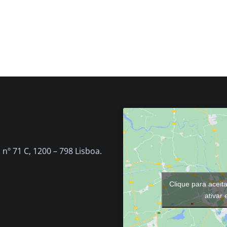
nº 71 C, 1200 – 798 Lisboa.
Clique para aceit
ativar