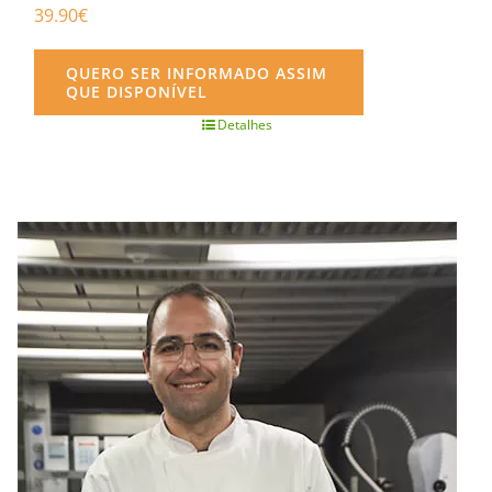
39.90
€
QUERO SER INFORMADO ASSIM
QUE DISPONÍVEL
Detalhes