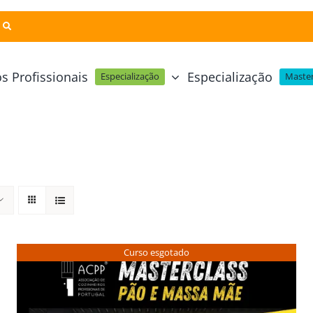
s Profissionais
Especialização
Especialização
Master
Pastelaria e Padaria
Online
Cursos Técnicos
Profissional Pastelaria Vegan
zinha Online
Cozinha Molecular
Profissional de Pastelaria
Técnicas de Empratamento
telaria Online
Pastelaria Tradicional Portuguesa
Técnicas de Chocolate
Profissional Padaria
inha e Pastelaria Online
Mesa e Bar
Curso esgotado
Profissional Pastelaria e Padaria
e Nata Online
Curso Intensivo de Mesa e Ba