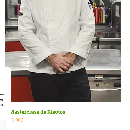
ias
vos
tos
Masterclass de Risotos
39.90
€