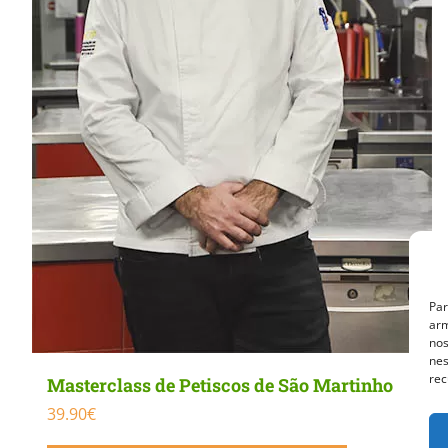
Par
arm
nos
nes
rec
Masterclass de Petiscos de São Martinho
39.90
€