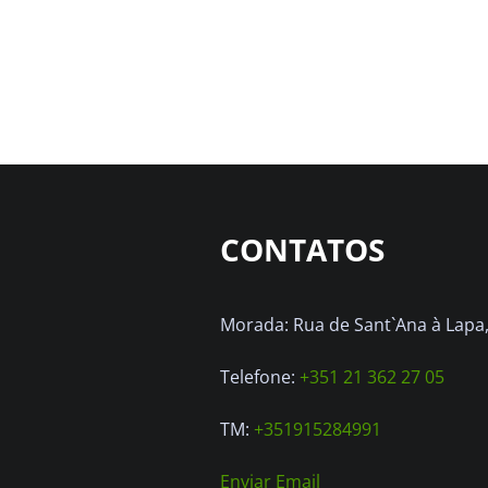
CONTATOS
Morada: Rua de Sant`Ana à Lapa, 
Telefone:
+351 21 362 27 05
TM:
+351915284991
Enviar Email