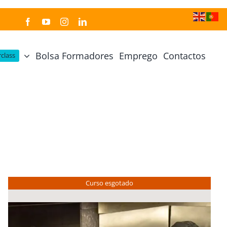
Bolsa Formadores
Emprego
Contactos
class
Cozinha Japonesa
Cursos Práticos
Profissional de Cozinha Japonesa
Curso Prático Cozinha
Profissional de Sushi
Curso Prático Pastelaria
Curso Sushi Omakase
Curso Cozinha Portuguesa
Curso Sushi Decorativo
Curso Petiscos Portugueses
Curso esgotado
Curso Washoku – Ichiju Sansai
Curso Prático de Sushi
Curso Street food, Dumplings e Udon
Curso Prático Ramen
r
Curso Sushi Criativo