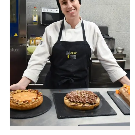
MasterClass
Macarons