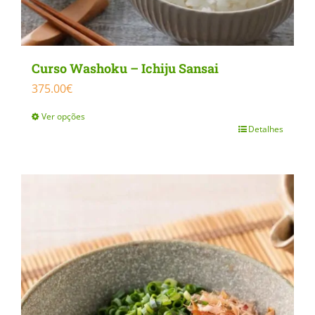
Curso Washoku – Ichiju Sansai
375.00
€
Ver opções
Detalhes
This
product
has
multiple
variants.
The
options
may
be