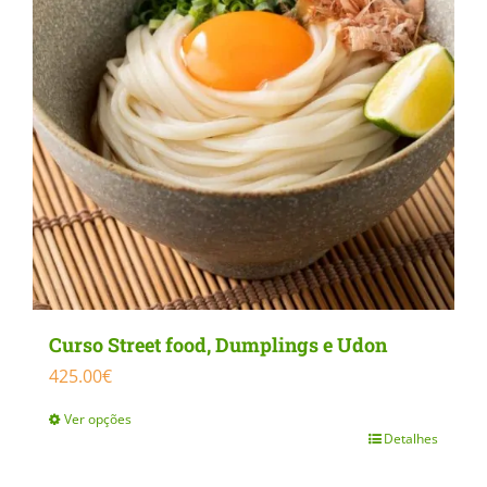
chosen
on
the
product
page
Curso Street food, Dumplings e Udon
425.00
€
Ver opções
Detalhes
This
product