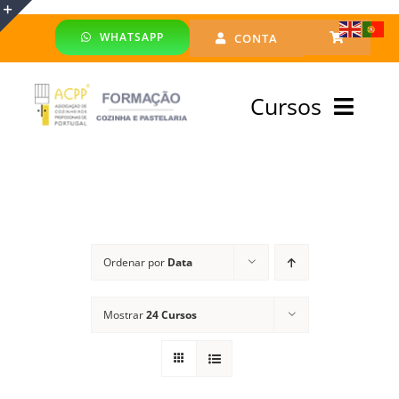
Skip
WHATSAPP
CONTA
to
Toggle
content
Sliding
Cursos
Bar
Area
Bolsa Formadores
Cursos Profissionais
Ordenar por
Data
Especialização
Mostrar
24 Cursos
Financiado
Emprego