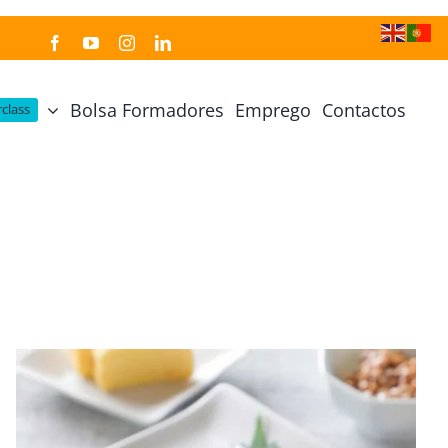
Bolsa Formadores
Emprego
Contactos
class
Cozinha Japonesa
Cursos Práticos
Profissional de Cozinha Japonesa
Curso Prático Cozinha
Profissional de Sushi
Curso Prático Pastelaria
Curso Sushi Omakase
Curso Cozinha Portuguesa
Curso Sushi Decorativo
Curso Petiscos Portugueses
Curso Washoku – Ichiju Sansai
Curso Prático de Sushi
Curso Street food, Dumplings e Udon
Curso Prático Ramen
r
Curso Sushi Criativo