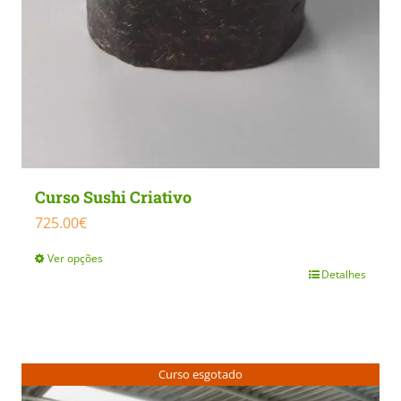
Curso Sushi Criativo
725.00
€
Ver opções
Detalhes
This
product
has
multiple
Curso esgotado
variants.