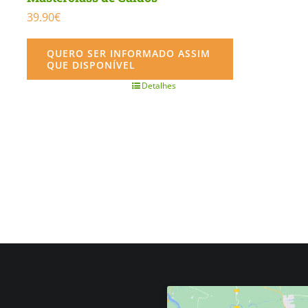
39.90
€
QUERO SER INFORMADO ASSIM
QUE DISPONÍVEL
Detalhes