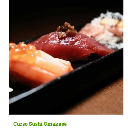
MasterClass
Macarons
Curso Sushi Omakase