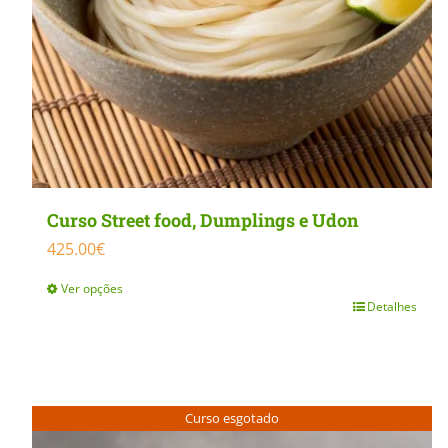
Curso Street food, Dumplings e Udon
425.00
€
Ver opções
Detalhes
This
product
has
multiple
Curso esgotado
variants.