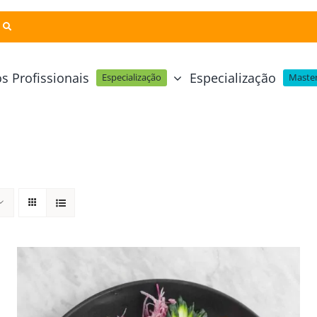
s Profissionais
Especialização
Especialização
Master
Pastelaria e Padaria
Online
Cursos Técnicos
Profissional Pastelaria Vegan
zinha Online
Cozinha Molecular
Profissional de Pastelaria
Técnicas de Empratamento
telaria Online
Pastelaria Tradicional Portuguesa
Técnicas de Chocolate
Profissional Padaria
inha e Pastelaria Online
Mesa e Bar
Profissional Pastelaria e Padaria
e Nata Online
Curso Intensivo de Mesa e Ba