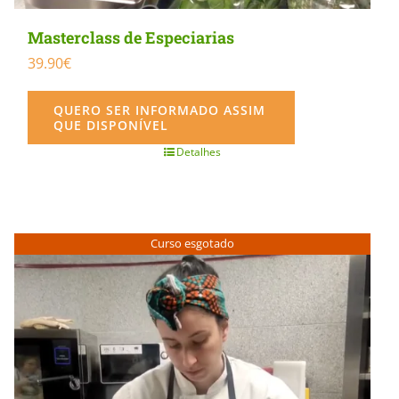
Masterclass de Especiarias
39.90
€
QUERO SER INFORMADO ASSIM
QUE DISPONÍVEL
Detalhes
Curso esgotado