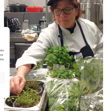
ias
vos
tos