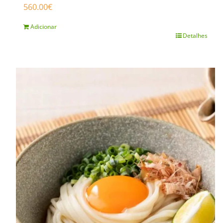
560.00
€
Adicionar
Detalhes