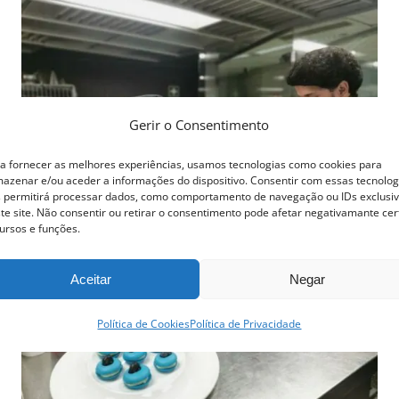
The
options
may
be
Gerir o Consentimento
chosen
on
a fornecer as melhores experiências, usamos tecnologias como cookies para
azenar e/ou aceder a informações do dispositivo. Consentir com essas tecnolog
the
 permitirá processar dados, como comportamento de navegação ou IDs exclusi
te site. Não consentir ou retirar o consentimento pode afetar negativamante cer
product
ursos e funções.
page
Aceitar
Negar
Política de Cookies
Política de Privacidade