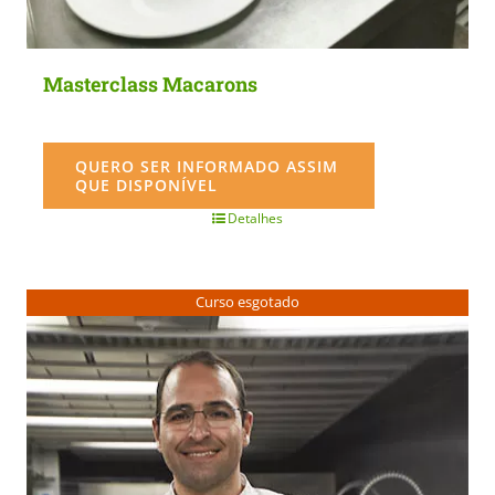
Masterclass Macarons
QUERO SER INFORMADO ASSIM
QUE DISPONÍVEL
Detalhes
Curso esgotado