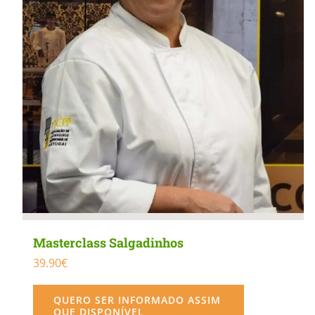
Masterclass Salgadinhos
39.90
€
QUERO SER INFORMADO ASSIM
QUE DISPONÍVEL