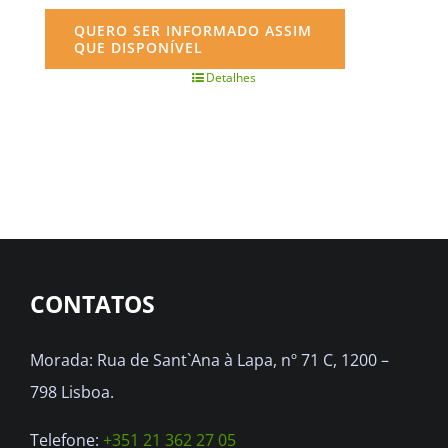
QUERO SER INFORMADO ASSIM
QUE DISPONÍVEL
Detalhes
CONTATOS
Morada: Rua de Sant`Ana à Lapa, nº 71 C, 1200 –
798 Lisboa.
Telefone:
+351 21 362 27 05