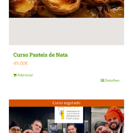
on
the
product
page
Curso Pasteis de Nata
49.00
€
Adicionar
Detalhes
Curso esgotado