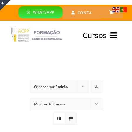
Skip
WHATSAPP
CONTA
to
Toggle
content
Sliding
Cursos
Bar
Area
Bolsa Formadores
Cursos Profissionais
Ordenar por
Padrão
Especialização
Mostrar
36 Cursos
Financiado
Emprego