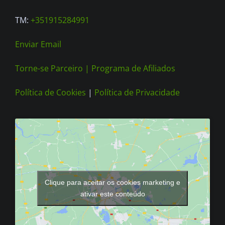
product
TM:
+351915284991
page
Enviar Email
Torne-se Parceiro |
Programa de Afiliados
Política de Cookies
|
Política de Privacidade
Clique para aceitar os cookies marketing e
ativar este conteúdo