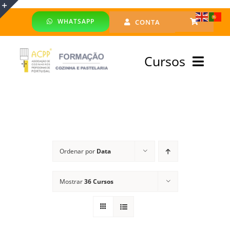
Skip
WHATSAPP
CONTA
to
Toggle
content
Sliding
Cursos
Bar
Area
Bolsa Formadores
Cursos Profissionais
Ordenar por
Data
Especialização
Mostrar
36 Cursos
Financiado
Emprego