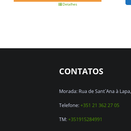
era:
é:
Detalhes
375.00€.
350.00€.
CONTATOS
Morada: Rua de Sant`Ana à Lapa, 
Telefone:
+351 21 362 27 05
TM:
+351915284991