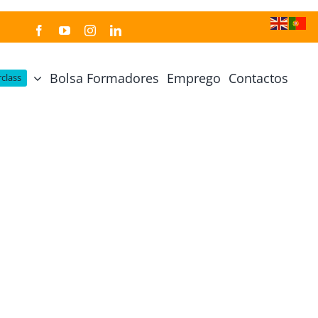
Bolsa Formadores
Emprego
Contactos
class
Cozinha Japonesa
Cursos Práticos
Profissional de Cozinha Japonesa
Curso Prático Cozinha
Profissional de Sushi
Curso Prático Pastelaria
Curso Sushi Omakase
Curso Cozinha Portuguesa
Curso Sushi Decorativo
Curso Petiscos Portugueses
Curso Washoku – Ichiju Sansai
Curso Prático de Sushi
Curso Street food, Dumplings e Udon
Curso Prático Ramen
r
Curso Sushi Criativo