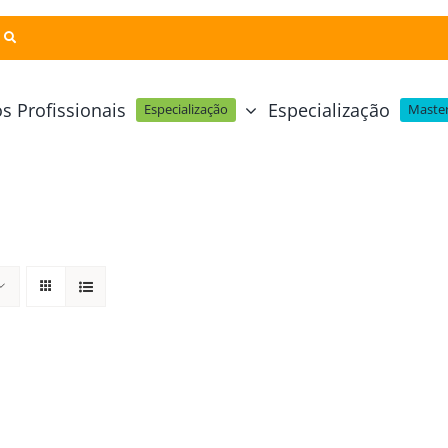
s Profissionais
Especialização
Especialização
Master
Pastelaria e Padaria
Online
Cursos Técnicos
Profissional Pastelaria Vegan
zinha Online
Cozinha Molecular
Profissional de Pastelaria
Técnicas de Empratamento
telaria Online
Pastelaria Tradicional Portuguesa
Técnicas de Chocolate
Profissional Padaria
inha e Pastelaria Online
Mesa e Bar
Profissional Pastelaria e Padaria
e Nata Online
Curso Intensivo de Mesa e Ba