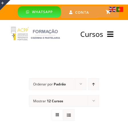
Skip
WHATSAPP
CONTA
to
Toggle
content
Sliding
Cursos
Bar
Area
Bolsa Formadores
Cursos Profissionais
Ordenar por
Padrão
Especialização
Mostrar
12 Cursos
Financiado
Emprego