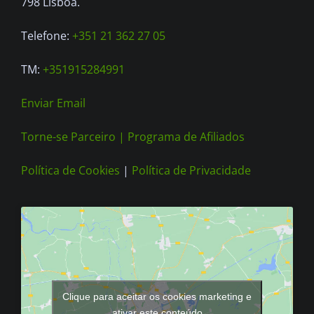
798 Lisboa.
Telefone:
+351 21 362 27 05
TM:
+351915284991
Enviar Email
Torne-se Parceiro |
Programa de Afiliados
Política de Cookies
|
Política de Privacidade
Clique para aceitar os cookies marketing e
ativar este conteúdo