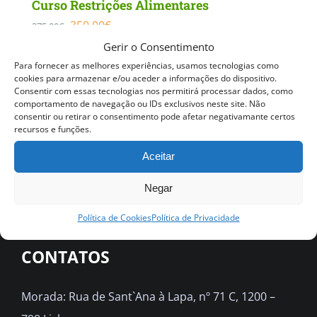
Curso Restrições Alimentares
O
O
350.00
€
375.00
€
Gerir o Consentimento
preço
preço
QUERO SER INFORMADO ASSIM
Para fornecer as melhores experiências, usamos tecnologias como
original
atual
QUE DISPONÍVEL
cookies para armazenar e/ou aceder a informações do dispositivo.
Consentir com essas tecnologias nos permitirá processar dados, como
era:
é:
Detalhes
comportamento de navegação ou IDs exclusivos neste site. Não
375.00€.
350.00€.
consentir ou retirar o consentimento pode afetar negativamante certos
recursos e funções.
Aceitar
Negar
Política de Cookies
Política de Privacidade
CONTATOS
Morada: Rua de Sant`Ana à Lapa, nº 71 C, 1200 –