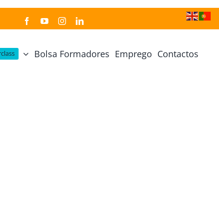
Bolsa Formadores
Emprego
Contactos
class
Cozinha Japonesa
Cursos Práticos
Profissional de Cozinha Japonesa
Curso Prático Cozinha
Profissional de Sushi
Curso Prático Pastelaria
Curso Sushi Omakase
Curso Cozinha Portuguesa
Curso Sushi Decorativo
Curso Petiscos Portugueses
Curso Washoku – Ichiju Sansai
Curso Prático de Sushi
Curso Street food, Dumplings e Udon
Curso Prático Ramen
r
Curso Sushi Criativo