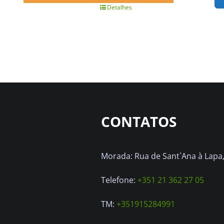
era:
é:
Detalhes
375.00€.
350.00€.
CONTATOS
Morada: Rua de Sant`Ana à Lapa, 
Telefone:
+351 21 362 27 05
TM:
+351915284991