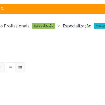
s Profissionais
Especialização
Especialização
Master
Pastelaria e Padaria
Online
Cursos Técnicos
Profissional Pastelaria Vegan
zinha Online
Cozinha Molecular
Profissional de Pastelaria
Técnicas de Empratamento
telaria Online
Pastelaria Tradicional Portuguesa
Técnicas de Chocolate
Profissional Padaria
inha e Pastelaria Online
Mesa e Bar
Profissional Pastelaria e Padaria
e Nata Online
Curso Intensivo de Mesa e Ba