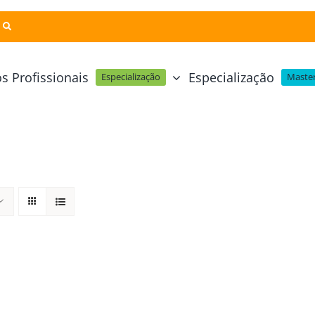
s Profissionais
Especialização
Especialização
Master
Pastelaria e Padaria
Online
Cursos Técnicos
Profissional Pastelaria Vegan
zinha Online
Cozinha Molecular
Profissional de Pastelaria
Técnicas de Empratamento
telaria Online
Pastelaria Tradicional Portuguesa
Técnicas de Chocolate
Profissional Padaria
inha e Pastelaria Online
Mesa e Bar
Profissional Pastelaria e Padaria
e Nata Online
Curso Intensivo de Mesa e Ba