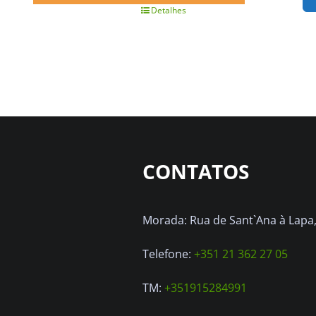
era:
é:
Detalhes
375.00€.
350.00€.
CONTATOS
Morada: Rua de Sant`Ana à Lapa, 
Telefone:
+351 21 362 27 05
TM:
+351915284991