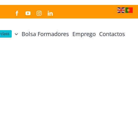
Bolsa Formadores
Emprego
Contactos
class
Cozinha Japonesa
Cursos Práticos
Profissional de Cozinha Japonesa
Curso Prático Cozinha
Profissional de Sushi
Curso Prático Pastelaria
Curso Sushi Omakase
Curso Cozinha Portuguesa
Curso Sushi Decorativo
Curso Petiscos Portugueses
Curso Washoku – Ichiju Sansai
Curso Prático de Sushi
Curso Street food, Dumplings e Udon
Curso Prático Ramen
r
Curso Sushi Criativo