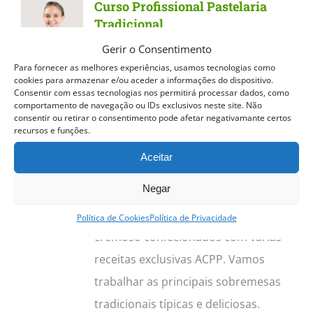
Curso Profissional Pastelaria
variants.
Tradicional
The
Gerir o Consentimento
Curso Profissional Pastelaria
options
Para fornecer as melhores experiências, usamos tecnologias como
Tradicional
Dos quentinhos e
cookies para armazenar e/ou aceder a informações do dispositivo.
may
Consentir com essas tecnologias nos permitirá processar dados, como
estaladiços Pastéis de Nata aos
be
comportamento de navegação ou IDs exclusivos neste site. Não
consentir ou retirar o consentimento pode afetar negativamante certos
deliciosos Croissants, o curso de
chosen
recursos e funções.
Pastelaria Tradicional permite
on
Aceitar
trabalhar vasta gama de produtos.
the
Negar
Destacamos os Pastéis de Nata, com
product
a sua massa estaladiça e recheio
page
Política de Cookies
Política de Privacidade
cremoso confecionados com várias
receitas exclusivas ACPP. Vamos
trabalhar as principais sobremesas
tradicionais típicas e deliciosas.