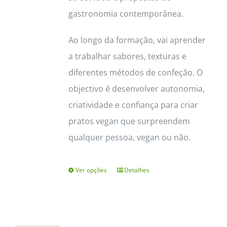
gastronomia contemporânea.
Ao longo da formação, vai aprender
a trabalhar sabores, texturas e
diferentes métodos de confeção. O
objectivo é desenvolver autonomia,
criatividade e confiança para criar
pratos vegan que surpreendem
qualquer pessoa, vegan ou não.
Ver opções
Detalhes
This
product
has
multiple