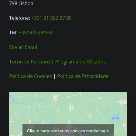
on
798 Lisboa.
the
Telefone:
+351 21 362 27 05
product
page
TM:
+351915284991
Enviar Email
Torne-se Parceiro |
Programa de Afiliados
Política de Cookies
|
Política de Privacidade
Clique para aceitar os cookies marketing e