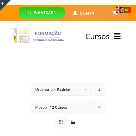
Skip
WHATSAPP
CONTA
to
Toggle
content
Sliding
Cursos
Bar
Area
Bolsa Formadores
Cursos Profissionais
Ordenar por
Padrão
Especialização
Mostrar
12 Cursos
Financiado
Emprego