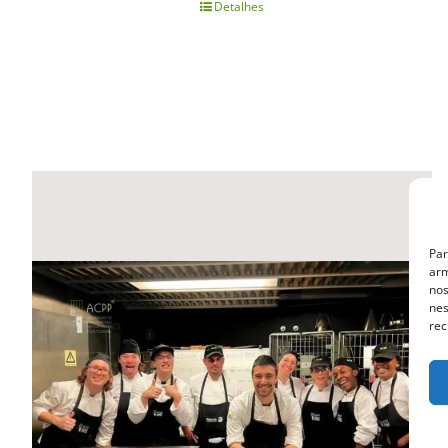
Detalhes
Par
arm
nos
nes
rec