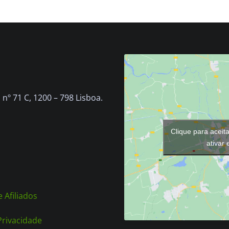
nº 71 C, 1200 – 798 Lisboa.
Clique para aceit
ativar
 Afiliados
 Privacidade