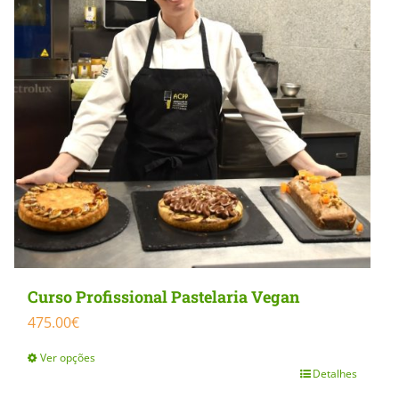
Curso Profissional Pastelaria Vegan
475.00
€
Ver opções
Detalhes
This