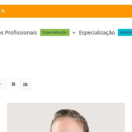
s Profissionais
Especialização
Especialização
Master
Pastelaria e Padaria
Online
Cursos Técnicos
Profissional Pastelaria Vegan
zinha Online
Cozinha Molecular
Profissional de Pastelaria
Técnicas de Empratamento
telaria Online
Pastelaria Tradicional Portuguesa
Técnicas de Chocolate
Profissional Padaria
inha e Pastelaria Online
Mesa e Bar
Profissional Pastelaria e Padaria
e Nata Online
Curso Intensivo de Mesa e Ba