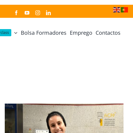
Bolsa Formadores
Emprego
Contactos
class
Cozinha Japonesa
Cursos Práticos
Profissional de Cozinha Japonesa
Curso Prático Cozinha
Profissional de Sushi
Curso Prático Pastelaria
Curso Sushi Omakase
Curso Cozinha Portuguesa
Curso Sushi Decorativo
Curso Petiscos Portugueses
Curso Washoku – Ichiju Sansai
Curso Prático de Sushi
Curso Street food, Dumplings e Udon
Curso Prático Ramen
r
Curso Sushi Criativo