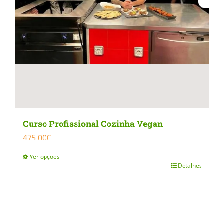
Curso Profissional Cozinha Vegan
475.00
€
Ver opções
Detalhes
This
product
has
multiple