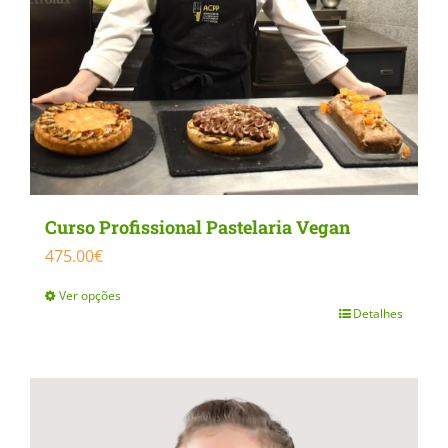
be
chosen
on
the
product
page
Curso Profissional Pastelaria Vegan
475.00
€
Ver opções
Detalhes
This
product
has
multiple