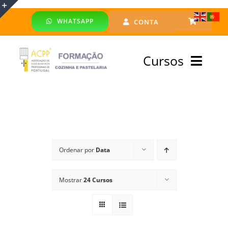
Skip
WHATSAPP
CONTA
to
Toggle
content
Sliding
Cursos
Bar
Area
Bolsa Formadores
Cursos Profissionais
Ordenar por
Data
Especialização
Mostrar
24 Cursos
Financiado
Emprego