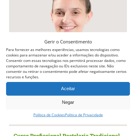
variants.
The
options
may
be
Gerir o Consentimento
chosen
Para fornecer as melhores experiências, usamos tecnologias como
cookies para armazenar e/ou aceder a informações do dispositivo.
on
Consentir com essas tecnologias nos permitirá processar dados, como
comportamento de navegação ou IDs exclusivos neste site. Não
the
consentir ou retirar o consentimento pode afetar negativamante certos
recursos e funções.
product
page
Aceitar
Negar
Política de Cookies
Política de Privacidade
Curso Profissional Pastelaria Tradicional