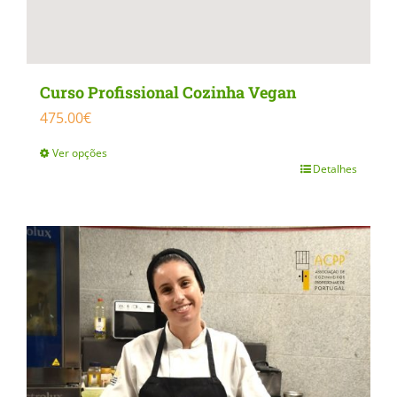
Curso Profissional Cozinha Vegan
475.00
€
Ver opções
Detalhes
This
product
has
multiple
variants.
The
options
may