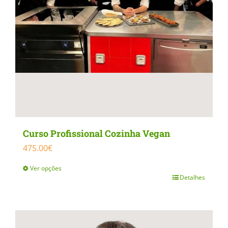
Curso Profissional Cozinha Vegan
475.00
€
Ver opções
Detalhes
This
product
has