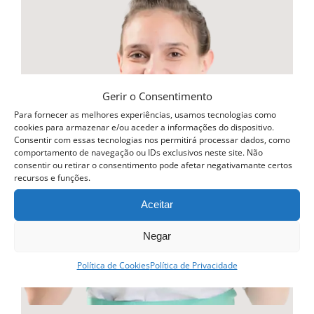
multiple
variants.
The
options
may
Gerir o Consentimento
be
Para fornecer as melhores experiências, usamos tecnologias como
cookies para armazenar e/ou aceder a informações do dispositivo.
chosen
Consentir com essas tecnologias nos permitirá processar dados, como
comportamento de navegação ou IDs exclusivos neste site. Não
on
consentir ou retirar o consentimento pode afetar negativamante certos
recursos e funções.
the
product
Aceitar
page
Negar
Política de Cookies
Política de Privacidade