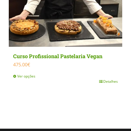
Curso Profissional Pastelaria Vegan
475.00
€
Ver opções
Detalhes
This
product
has
multiple
variants.
The