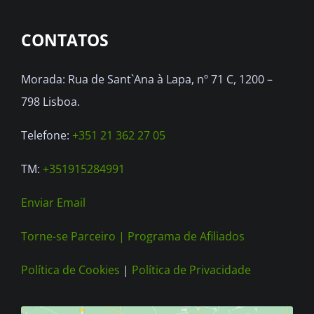
options
CONTATOS
may
be
Morada: Rua de Sant`Ana à Lapa, nº 71 C, 1200 –
chosen
798 Lisboa.
on
the
Telefone:
+351 21 362 27 05
product
TM:
+351915284991
page
Enviar Email
Torne-se Parceiro |
Programa de Afiliados
Política de Cookies
|
Política de Privacidade