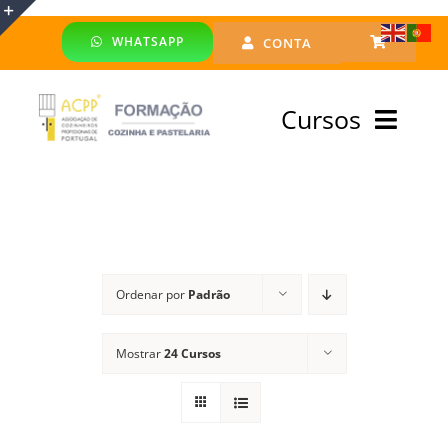
Skip
WHATSAPP
CONTA
to
Toggle
content
Sliding
Cursos
Bar
Area
Bolsa Formadores
Cursos Profissionais
Ordenar por
Padrão
Especialização
Mostrar
24 Cursos
Financiado
Emprego