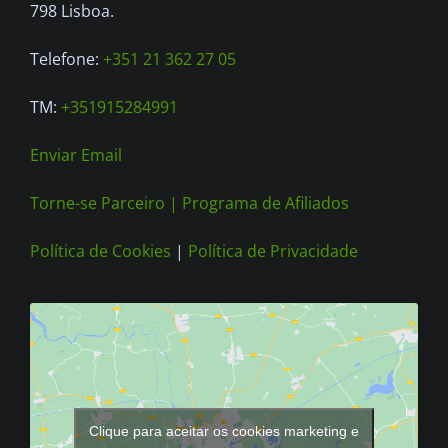
on
798 Lisboa.
the
Telefone:
+351 21 362 27 05
product
page
TM:
+351915284991
Enviar Email
Torne-se Parceiro |
Programa de Afiliados
Política de Cookies
|
Política de Privacidade
Clique para aceitar os cookies marketing e