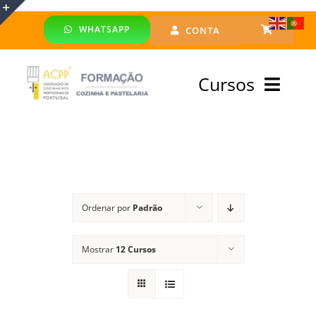
Skip
WHATSAPP
CONTA
to
Toggle
content
Sliding
Cursos
Bar
Area
Bolsa Formadores
Cursos Profissionais
Ordenar por
Padrão
Especialização
Mostrar
12 Cursos
Financiado
Emprego