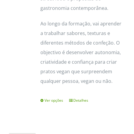
gastronomia contemporânea.
Ao longo da formação, vai aprender
a trabalhar sabores, texturas e
diferentes métodos de confeção. O
objectivo é desenvolver autonomia,
criatividade e confiança para criar
pratos vegan que surpreendem
qualquer pessoa, vegan ou não.
Ver opções
Detalhes
This
product
has
multiple