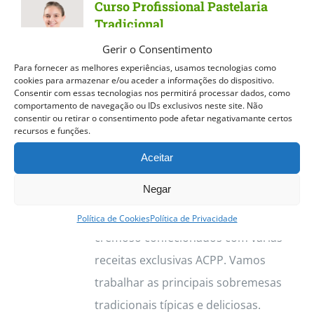
Curso Profissional Pastelaria
variants.
Tradicional
The
Gerir o Consentimento
Curso Profissional Pastelaria
options
Para fornecer as melhores experiências, usamos tecnologias como
Tradicional
Dos quentinhos e
cookies para armazenar e/ou aceder a informações do dispositivo.
may
Consentir com essas tecnologias nos permitirá processar dados, como
estaladiços Pastéis de Nata aos
be
comportamento de navegação ou IDs exclusivos neste site. Não
consentir ou retirar o consentimento pode afetar negativamante certos
deliciosos Croissants, o curso de
chosen
recursos e funções.
Pastelaria Tradicional permite
on
Aceitar
trabalhar vasta gama de produtos.
the
Negar
Destacamos os Pastéis de Nata, com
product
a sua massa estaladiça e recheio
page
Política de Cookies
Política de Privacidade
cremoso confecionados com várias
receitas exclusivas ACPP. Vamos
trabalhar as principais sobremesas
tradicionais típicas e deliciosas.