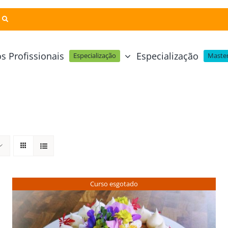
s Profissionais
Especialização
Especialização
Master
Pastelaria e Padaria
Online
Cursos Técnicos
Profissional Pastelaria Vegan
zinha Online
Cozinha Molecular
Profissional de Pastelaria
Técnicas de Empratamento
telaria Online
Pastelaria Tradicional Portuguesa
Técnicas de Chocolate
Profissional Padaria
inha e Pastelaria Online
Mesa e Bar
Curso esgotado
Profissional Pastelaria e Padaria
e Nata Online
Curso Intensivo de Mesa e Ba