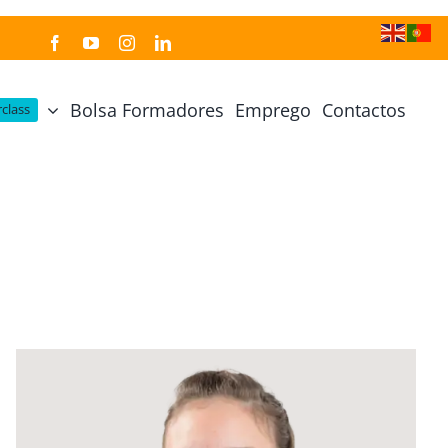
Bolsa Formadores
Emprego
Contactos
class
Cozinha Japonesa
Cursos Práticos
Profissional de Cozinha Japonesa
Curso Prático Cozinha
Profissional de Sushi
Curso Prático Pastelaria
Curso Sushi Omakase
Curso Cozinha Portuguesa
Curso Sushi Decorativo
Curso Petiscos Portugueses
Curso Washoku – Ichiju Sansai
Curso Prático de Sushi
Curso Street food, Dumplings e Udon
Curso Prático Ramen
r
Curso Sushi Criativo