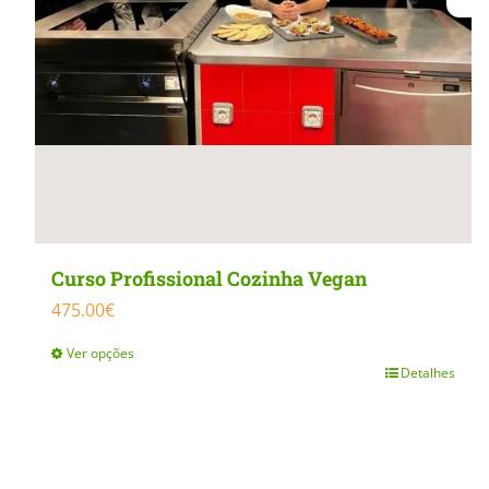
Curso Profissional Cozinha Vegan
475.00
€
Ver opções
Detalhes
This
product
has
multiple