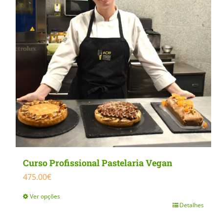
MasterClass
Macarons
Curso Profissional Pastelaria Vegan
475.00
€
Ver opções
Detalhes
This