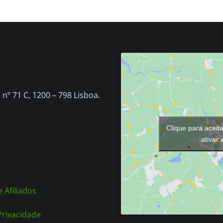
nº 71 C, 1200 – 798 Lisboa.
Clique para aceit
ativar
 Afiliados
 Privacidade