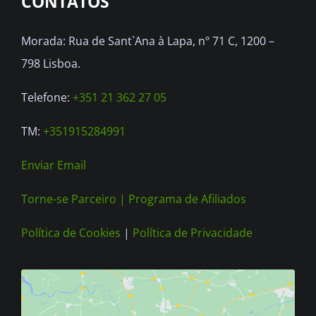
CONTATOS
may
be
Morada: Rua de Sant`Ana à Lapa, nº 71 C, 1200 –
chosen
798 Lisboa.
on
the
Telefone:
+351 21 362 27 05
product
TM:
+351915284991
page
Enviar Email
Torne-se Parceiro |
Programa de Afiliados
Política de Cookies
|
Política de Privacidade