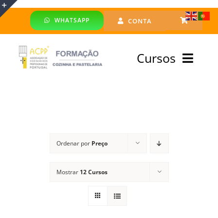
Skip
WHATSAPP
CONTA
to
Toggle
content
Sliding
Cursos
Bar
Area
Bolsa Formadores
Cursos Profissionais
Ordenar por
Preço
Especialização
Mostrar
12 Cursos
Financiado
Emprego