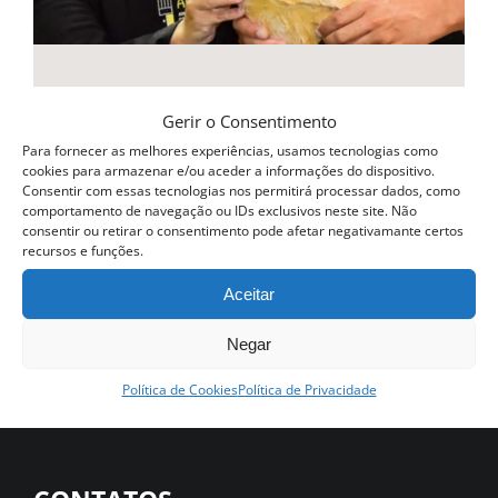
Gerir o Consentimento
Curso Profissional Padaria
Para fornecer as melhores experiências, usamos tecnologias como
cookies para armazenar e/ou aceder a informações do dispositivo.
590.00
€
Consentir com essas tecnologias nos permitirá processar dados, como
comportamento de navegação ou IDs exclusivos neste site. Não
Ver opções
consentir ou retirar o consentimento pode afetar negativamante certos
Detalhes
recursos e funções.
This
product
Aceitar
has
Negar
multiple
Política de Cookies
Política de Privacidade
variants.
The
options