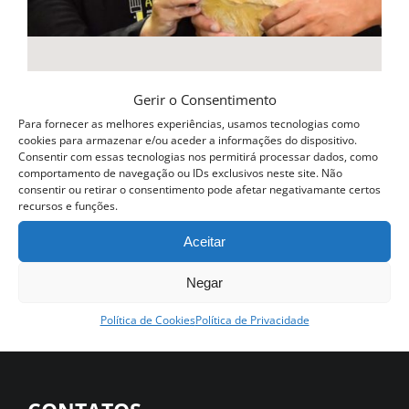
Gerir o Consentimento
Curso Profissional Padaria
Para fornecer as melhores experiências, usamos tecnologias como
cookies para armazenar e/ou aceder a informações do dispositivo.
590.00
€
Consentir com essas tecnologias nos permitirá processar dados, como
comportamento de navegação ou IDs exclusivos neste site. Não
Ver opções
consentir ou retirar o consentimento pode afetar negativamante certos
Detalhes
recursos e funções.
This
product
Aceitar
has
Negar
multiple
Política de Cookies
Política de Privacidade
variants.
The
options