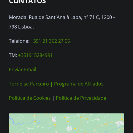
CONTATOS
may
be
Morada: Rua de Sant`Ana à Lapa, nº 71 C, 1200 –
chosen
798 Lisboa.
on
the
Telefone:
+351 21 362 27 05
product
TM:
+351915284991
page
Enviar Email
Torne-se Parceiro |
Programa de Afiliados
Política de Cookies
|
Política de Privacidade