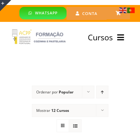
Skip
WHATSAPP
CONTA
to
Toggle
content
Sliding
Cursos
Bar
Area
Bolsa Formadores
Cursos Profissionais
Ordenar por
Popular
Especialização
Mostrar
12 Cursos
Financiado
Emprego